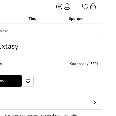
Тіло
Бренди
xtasy
Extasy
Код товару: 3591
гук
яву
 час отримання, частинами до 4 платежів або