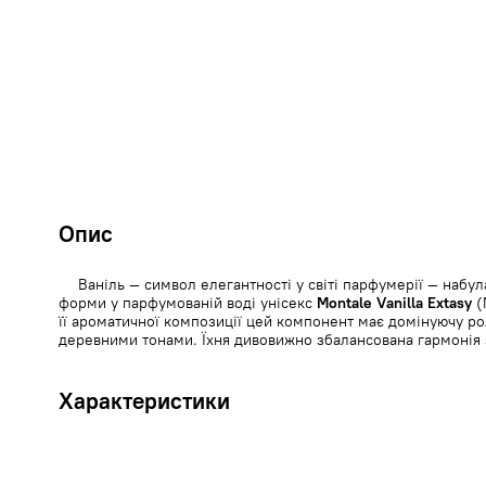
Опис
Ваніль — символ елегантності у світі парфумерії — наб
форми у парфумованій воді унісекс
Montale Vanilla Extasy
(
її ароматичної композиції цей компонент має домінуючу ро
деревними тонами. Їхня дивовижно збалансована гармонія з
Характеристики