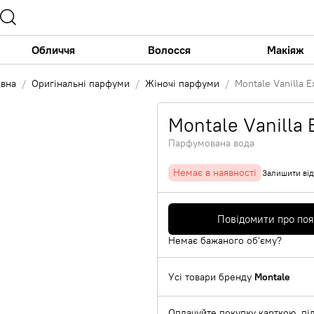
Обличчя
Волосся
Макіяж
овна
Оригінальні парфуми
Жіночі парфуми
Montale Vanilla E
Montale Vanilla 
Парфумована вода
Немає в наявності
Залишити від
Повідомити про по
Немає бажаного об'єму?
Усі товари бренду
Montale
Оплачуйте покупку карткою, під