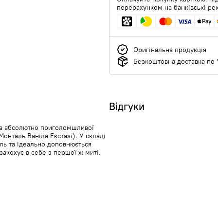
перерахунком на банківські ре
Оригінальна продукція
Безкоштовна доставка по У
Відгуки
ула абсолютно приголомшливої
Монталь Ваніла Екстазі). У складі
ль та ідеально доповнюється
акохує в себе з першої ж миті.