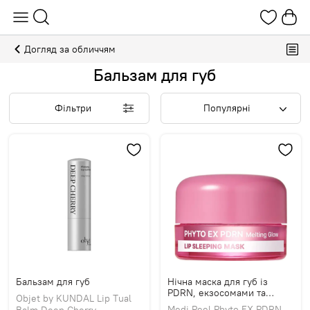
Догляд за обличчям
Бальзам для губ
Фільтри
Популярні
Бальзам для губ
Нічна маска для губ із
PDRN, екзосомами та
Objet by KUNDAL Lip Tual
пептидами
Medi Peel Phyto EX PDRN
Balm Deep Cherry