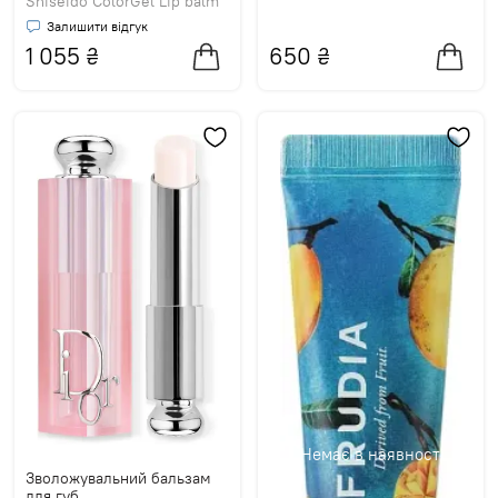
Shiseido ColorGel Lip balm
Залишити відгук
1 055
₴
650
₴
Немає в наявності
Зволожувальний бальзам
для губ