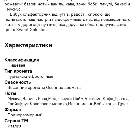
рожевий; базові ноти - ваніль, кава, тонкі боби, пачулі, бензоїн
і мускус.
Вибух ольфакторних відчуттів, радості, спокою, що
піднімають наш настрій і відокремлюють нас від повсякденного
життя, у дорогоцінну мить, яка дарує нам благополуччя: саме
це і є Sweet Xplosion.
Характеристики
Классификация
Нишевая
Тип аромата
Гурманские
Восточные
Сезонность
Весенние ароматы
Осенние ароматы
Ноты
Мускус
Ваниль
Роза
Мед
Пачули
Лайм
Бензоин
Кофе
Давана
Грейпфрут
Кокосовое молоко
Иланг-иланг
Бобы тонка
Дрик
Формат
Полноразмерный
Страна ТМ
Италия