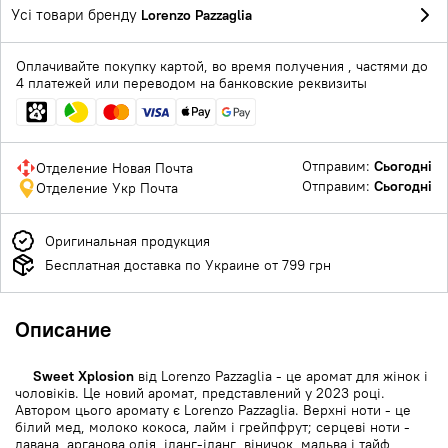
Усі товари бренду
Lorenzo Pazzaglia
Оплачивайте покупку картой, во время получения , частями до
4 платежей или переводом на банковские реквизиты
Отправим:
Сьогодні
Отделение Новая Почта
Отправим:
Сьогодні
Отделение Укр Почта
Оригинальная продукция
Бесплатная доставка по Украине от 799 грн
Описание
Sweet Xplosion
від Lorenzo Pazzaglia - це аромат для жінок і
чоловіків. Це новий аромат, представлений у 2023 році.
Автором цього аромату є Lorenzo Pazzaglia. Верхні ноти - це
білий мед, молоко кокоса, лайм і грейпфрут; серцеві ноти -
давана, арганова олія, іланг-іланг, віничок, мальва і тайф