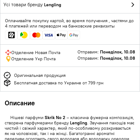
Усі товари бренду
Lengling
Оплачивайте покупку картой, во время получения , частями до
4 платежей или переводом на банковские реквизиты
Отправим:
Понеділок, 10.08
Отделение Новая Почта
Отправим:
Понеділок, 10.08
Отделение Укр Почта
Оригинальная продукция
Бесплатная доставка по Украине от 799 грн
Описание
Нішеві парфуми
Skrik No 2
– класична фужерна композиція,
створена парфумерами бренду
Lengling
. Звучання пахощів має
чистий і свіжий характер, який по-особливому розкривається
як на чоловікові, так і на жінці. Багатогранні ароматні
переливи огортають свого володаря або володарку ореолом