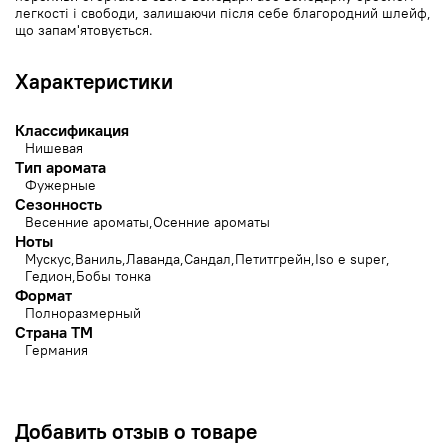
легкості і свободи, залишаючи після себе благородний шлейф,
що запам'ятовується.
Характеристики
Классификация
Нишевая
Тип аромата
Фужерные
Сезонность
Весенние ароматы
Осенние ароматы
Ноты
Мускус
Ваниль
Лаванда
Сандал
Петитгрейн
Iso e super
Гедион
Бобы тонка
Формат
Полноразмерный
Страна ТМ
Германия
Добавить отзыв о товаре