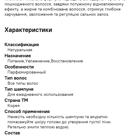
пошкодженого волосся, завдяки потужному відновлюючому
ефекту, а жирне та комбіноване волосся, отримує глибоке
харчування, зволоження та регуляцію сальних залоз.
Характеристики
Классификация
Натуральная
Назначение
Питание
Увлажнение
Восстановление
Особенности
Парфюмированный
Тип волос
Все типы волос
Тип шампуня
Для ежедневного использования
Страна ТМ
Корея
Способ применения
Нанесіть необхідну кількість шампуню та акуратно
помасажуйте шкіру голови до утворення густої піни.
Ретельно змити теплою водою.
Состав