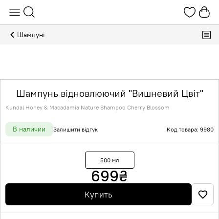
Шампуні
Шампунь відновлюючий "Вишневий Цвіт"
Kundal Honey & Macadamia Nature Shampoo Cherry Blossom
В наличии
Залишити відгук
Код товара: 9980
500 мл
699
₴
Купить