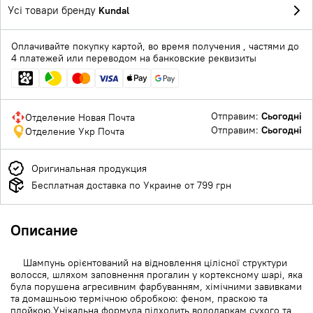
Усі товари бренду
Kundal
Оплачивайте покупку картой, во время получения , частями до
4 платежей или переводом на банковские реквизиты
Отправим:
Сьогодні
Отделение Новая Почта
Отправим:
Сьогодні
Отделение Укр Почта
Оригинальная продукция
Бесплатная доставка по Украине от 799 грн
Описание
Шампунь орієнтований на відновлення цілісної структури
волосся, шляхом заповнення прогалин у кортексному шарі, яка
була порушена агресивним фарбуванням, хімічними завивками
та домашньою термічною обробкою: феном, праскою та
плойкою.Унікальна формула підходить володаркам сухого та