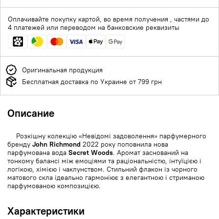
Оплачивайте покупку картой, во время получения , частями до
4 платежей или переводом на банковские реквизиты
Оригинальная продукция
Бесплатная доставка по Украине от 799 грн
Описание
Розкішну колекцію «Невідомі задоволення» парфумерного
бренду
John Richmond
2022 року поповнила нова
парфумована вода
Secret Woods
. Аромат заснований на
тонкому балансі між емоціями та раціональністю, інтуїцією і
логікою, хімією і чаклунством. Стильний флакон із чорного
матового скла ідеально гармоніює з елегантною і стриманою
парфумованою композицією.
Характеристики