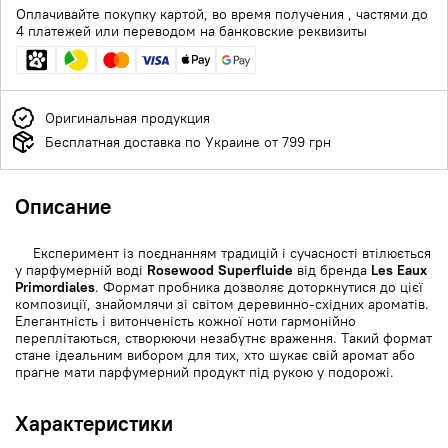
Оплачивайте покупку картой, во время получения , частями до
4 платежей или переводом на банковские реквизиты
Оригинальная продукция
Бесплатная доставка по Украине от 799 грн
Описание
Експеримент із поєднанням традицій і сучасності втілюється
у парфумерній воді
Rosewood Superfluide
від бренда
Les Eaux
Primordiales
. Формат пробника дозволяє доторкнутися до цієї
композиції, знайомлячи зі світом деревинно-східних ароматів.
Елегантність і витонченість кожної ноти гармонійно
переплітаються, створюючи незабутнє враження. Такий формат
стане ідеальним вибором для тих, хто шукає свій аромат або
прагне мати парфумерний продукт під рукою у подорожі.
Характеристики