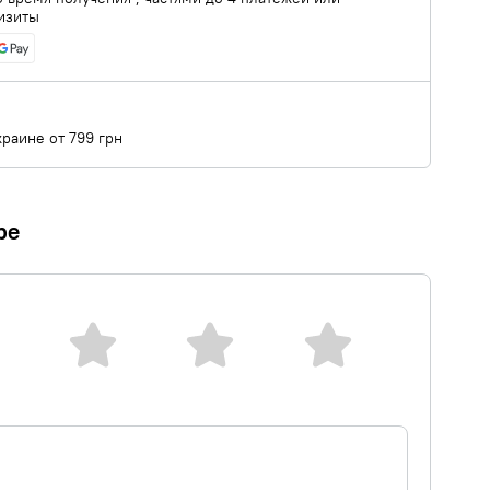
изиты
краине от 799 грн
ре