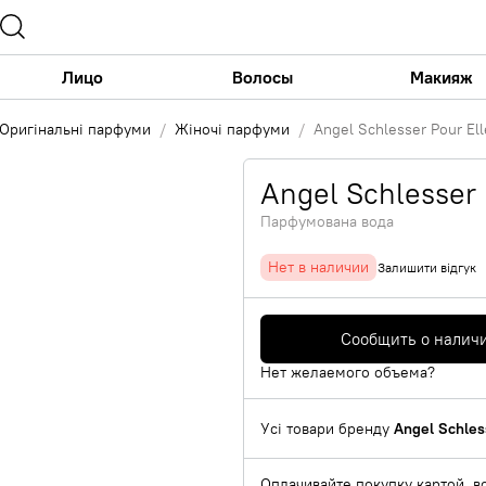
Лицо
Волосы
Макияж
Оригінальні парфуми
Жіночі парфуми
Angel Schlesser Pour El
Angel Schlesser 
Парфумована вода
Нет в наличии
Залишити відгук
Сообщить о налич
Нет желаемого объема?
Усі товари бренду
Angel Schles
Оплачивайте покупку картой, в