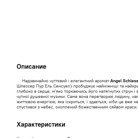
Описание
Надзвичайно чуттєвий і елегантний аромат
Angel Schless
Шлессер Пур Ель Сенсуел) пробуджує найніжніші та найкри
глибоко в серце, м'яко торкаючись його натягнутих струн 
чутної душевної музики. Саме вона перетворює людину, на
життєвою енергією, яка іскриться, і здається, ніби це вже н
спустився з небес, охоплений божественним сяйвом краси.
Характеристики