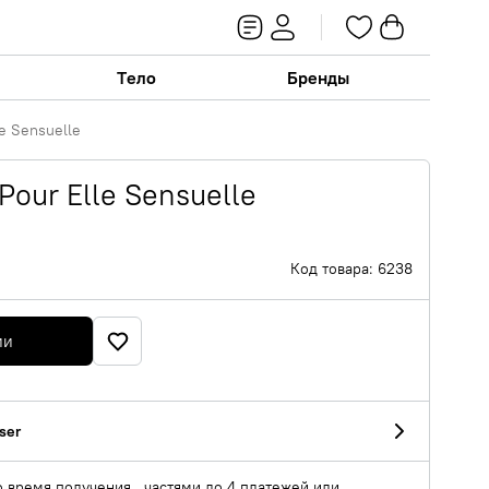
Тело
Бренды
le Sensuelle
Pour Elle Sensuelle
Код товара: 6238
ии
ser
о время получения , частями до 4 платежей или