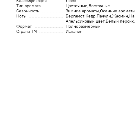
Классификация
Люск
Тип аромата
Цветочные
Восточные
Сезонность
Зимние ароматы
Осенние аромат
Ноты
Бергамот
Кедр
Пачули
Жасмин
На
Апельсиновый цвет
Белый персик
Формат
Полноразмерный
Страна ТМ
Испания