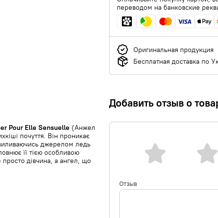
переводом на банковские рекв
Оригинальная продукция
Бесплатная доставка по У
Добавить отзыв о това
er Pour Elle Sensuelle
(Анжел
хкіші почуття. Він проникає
і виливаючись джерелом ледь
повнює її тією особливою
е просто дівчина, а ангел, що
Отзыв