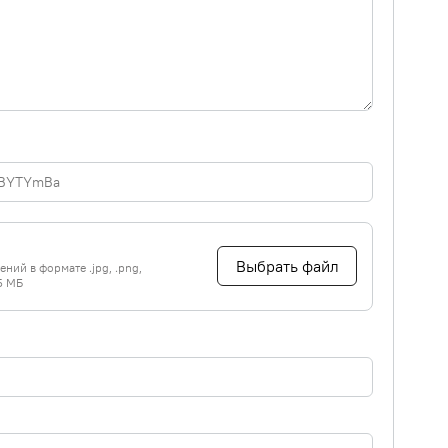
Выбрать файл
ний в формате .jpg, .png,
5 МБ