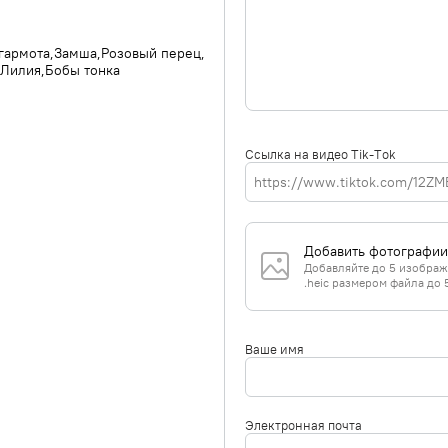
ы
гармота
Замша
Розовый перец
Лилия
Бобы тонка
Ссылка на видео Tik-Tok
Добавить фотографии
Добавляйте до 5 изображе
.heic размером файла до 
Ваше имя
Электронная почта