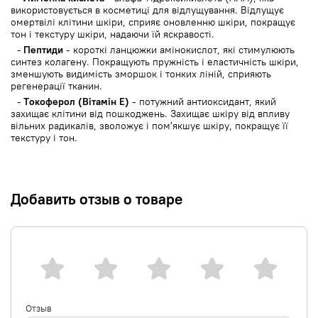
використовується в косметиці для відлущування. Відлущує
омертвілі клітини шкіри, сприяє оновленню шкіри, покращує
тон і текстуру шкіри, надаючи їй яскравості.
Пептиди
- короткі ланцюжки амінокислот, які стимулюють
синтез колагену. Покращують пружність і еластичність шкіри,
зменшують видимість зморшок і тонких ліній, сприяють
регенерації тканин.
Токоферол (Вітамін E)
- потужний антиоксидант, який
захищає клітини від пошкоджень. Захищає шкіру від впливу
вільних радикалів, зволожує і пом'якшує шкіру, покращує її
текстуру і тон.
Добавить отзыв о товаре
Отзыв