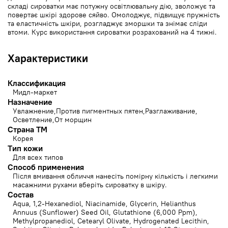
складі сироватки має потужну освітлювальну дію, зволожує та
повертає шкірі здорове сяйво. Омолоджує, підвищує пружність
та еластичність шкіри, розгладжує зморшки та знімає сліди
втоми. Курс використання сироватки розрахований на 4 тижні.
Характеристики
Классификация
Мидл-маркет
Назначение
Увлажнение
Против пигментных пятен
Разглаживание
Осветление
От морщин
Страна ТМ
Корея
Тип кожи
Для всех типов
Способ применения
Після вмивання обличчя нанесіть помірну кількість і легкими
масажними рухами вберіть сироватку в шкіру.
Состав
Aqua, 1,2-Hexanediol, Niacinamide, Glycerin, Helianthus
Annuus (Sunflower) Seed Oil, Glutathione (6,000 Ppm),
Methylpropanediol, Cetearyl Olivate, Hydrogenated Lecithin,