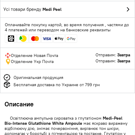
Усі товари бренду
Medi Peel
Оплачивайте покупку картой, во время получения , частями до
4 платежей или переводом на банковские реквизиты
Отправим:
Завтра
Отделение Новая Почта
Отправим:
Завтра
Отделение Укр Почта
Оригинальная продукция
Бесплатная доставка по Украине от 799 грн
Описание
Освітлююча ампульна сироватка з глутатіоном
Medi-Peel
Bio-Intense Glutathione White Ampoule
має яскраво виражену
відбілюючу дію, знімає почервоніння, вирівнює тон шкіри,
допомагає у боротьбі з пігментацією та постакне. Глутатіон у