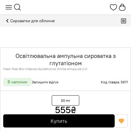
Сироватки для обличчя
Освітлювальна ампульна сироватка з
глутатіоном
Medi Peel Bio-Intense Glutathione White Ampoule 2.0
В наличии
Залишити відгук
Код товара: 5671
30 мл
555
₴
Купить