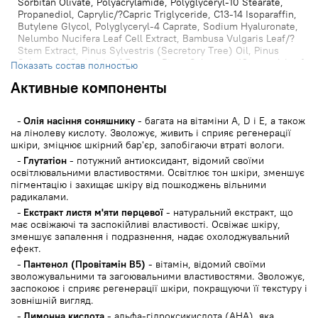
Sorbitan Olivate, Polyacrylamide, Polyglyceryl-10 Stearate,
Propanediol, Caprylic/?Capric Triglyceride, C13-14 Isoparaffin,
Butylene Glycol, Polyglyceryl-4 Caprate, Sodium Hyaluronate,
Nelumbo Nucifera Leaf Cell Extract, Bambusa Vulgaris Leaf/?
Stem Extract, Pinus Sylvestris (Secretory Tree) Oil, Pinus
Sylvestris (Cedar) Leaf Extract, Pinus Sylvestris (Cypress) Leaf
Показать состав полностью
Extract, Carbomer, Tromethamine, Polyglutamic Acid, Laureth-
Активные компоненты
7, Citrus Aurantium Peel Extract, Ethylhexylglycerin,
Lactobacillus Ferment, Borago Officinalis Seed Oil, Mallow
Flower/?Leaf/?Stem Extract, Melissa Officinalis (Lemon Balm)
Олія насіння соняшнику
- багата на вітаміни A, D і E, а також
Leaf Extract, Lady'S Mantle Extract, Hamamelis Virginiana
на лінолеву кислоту. Зволожує, живить і сприяє регенерації
(Witch Hazel) Bark/?Leaf Extract, Mulberry Bark Extract,
шкіри, зміцнює шкірний бар'єр, запобігаючи втраті вологи.
Achillea Millefolium Extract, Veronica Officinalis Flower/?
Leaf/?Stem Extract, Indian Gooseberry Fruit Extract, Cowslip
Глутатіон
- потужний антиоксидант, відомий своїми
Extract, Peppermint Leaf Extract, Artemisia Dracunculus Root
освітлювальними властивостями. Освітлює тон шкіри, зменшує
Extract , Panthenol, Sodium Ascorbyl Phosphate, Citric Acid,
пігментацію і захищає шкіру від пошкоджень вільними
Tocopheryl Acetate, Glyceryl Linolenate, Glyceryl Arachidonate,
радикалами.
Retinyl Palmitate, Biotin, Acetyl Hexapeptide-8, Copper
Екстракт листя м'яти перцевої
- натуральний екстракт, що
Tripeptide-1, Thiamine Hcl, Folic Acid, Pyridoxine,
має освіжаючі та заспокійливі властивості. Освіжає шкіру,
Oligopeptide-29, Oligopeptide-32, Cyanocobalamin, Palmitoyl
зменшує запалення і подразнення, надає охолоджувальний
Pentapeptide-4, Parfum.
ефект.
Пантенол (Провітамін B5)
- вітамін, відомий своїми
зволожувальними та загоювальними властивостями. Зволожує,
заспокоює і сприяє регенерації шкіри, покращуючи її текстуру і
зовнішній вигляд.
Лимонна кислота
- альфа-гідроксикислота (AHA), яка