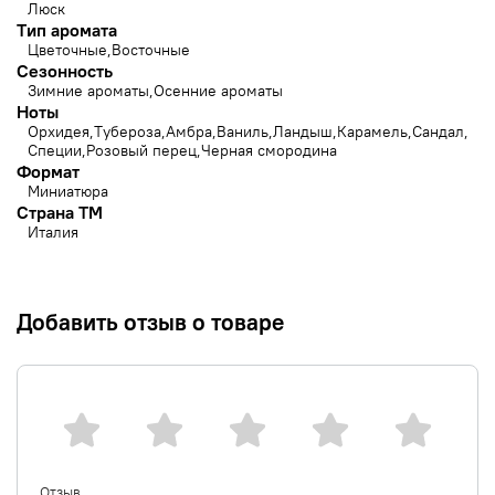
Люск
Тип аромата
Цветочные
Восточные
Сезонность
Зимние ароматы
Осенние ароматы
Ноты
Орхидея
Тубероза
Амбра
Ваниль
Ландыш
Карамель
Сандал
Специи
Розовый перец
Черная смородина
Формат
Миниатюра
Страна ТМ
Италия
Добавить отзыв о товаре
Отзыв