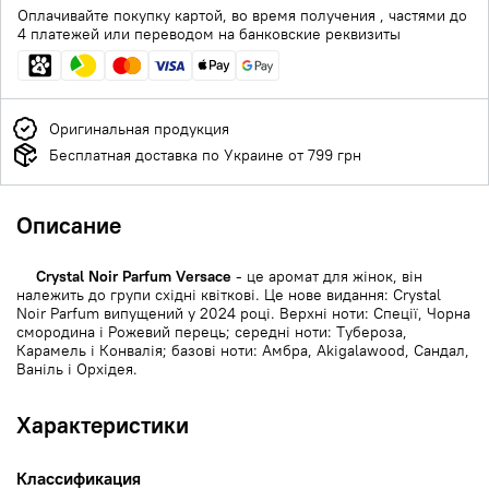
Оплачивайте покупку картой, во время получения , частями до
4 платежей или переводом на банковские реквизиты
Оригинальная продукция
Бесплатная доставка по Украине от 799 грн
Описание
Crystal Noir Parfum Versace
- це аромат для жінок, він
належить до групи східні квіткові. Це нове видання: Crystal
Noir Parfum випущений у 2024 році. Верхні ноти: Спеції, Чорна
смородина і Рожевий перець; середні ноти: Тубероза,
Карамель і Конвалія; базові ноти: Амбра, Akigalawood, Сандал,
Ваніль і Орхідея.
Характеристики
Классификация