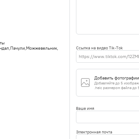
ты
Ссылка на видео Tik-Tok
ндал
Пачули
Можжевельник
Добавить фотографии
Добавляйте до 5 изображе
.heic размером файла до 
Ваше имя
Электронная почта