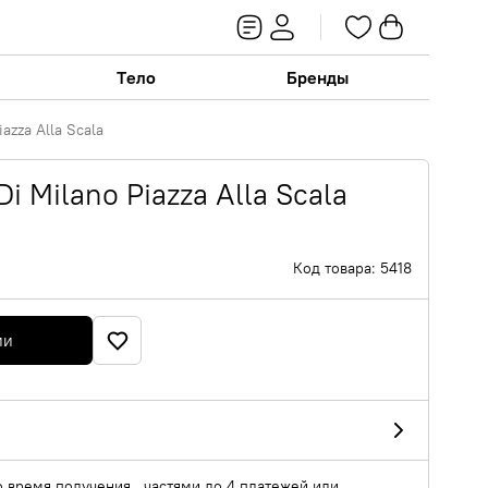
Тело
Бренды
iazza Alla Scala
Di Milano Piazza Alla Scala
Код товара: 5418
ии
о время получения , частями до 4 платежей или