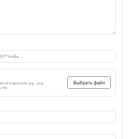
Выбрать файл
ний в формате .jpg, .png,
5 МБ