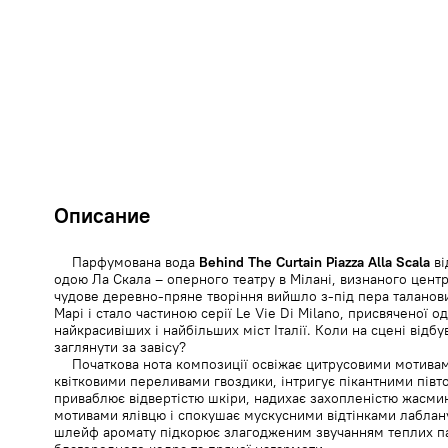
Описание
Парфумована вода
Behind The Curtain Piazza Alla Scala
ві
одою Ла Скала – оперного театру в Мілані, визнаного центр
чудове деревно-пряне творіння вийшло з-під пера талано
Марі і стало частиною серії Le Vie Di Milano, присвяченої 
найкрасивіших і найбільших міст Італії. Коли на сцені відбу
заглянути за завісу?
Початкова нота композиції освіжає цитрусовими мотива
квітковими переливами гвоздики, інтригує пікантними пів
приваблює відвертістю шкіри, надихає захопленістю жасми
мотивами ялівцю і спокушає мускусними відтінками лаблану
шлейф аромату підкорює злагодженим звучанням теплих па