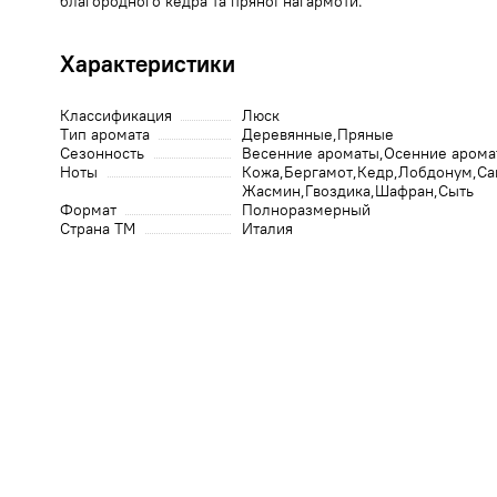
благородного кедра та пряної нагармоти.
Характеристики
Классификация
Люск
Тип аромата
Деревянные
Пряные
Сезонность
Весенние ароматы
Осенние арома
Ноты
Кожа
Бергамот
Кедр
Лобдонум
Са
Жасмин
Гвоздика
Шафран
Сыть
Формат
Полноразмерный
Страна ТМ
Италия