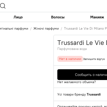
Лицо
Волосы
Макияж
игінальні парфуми
Жіночі парфуми
Trussardi Le Vie Di Milano P
Trussardi Le Vie 
Парфумована вода
Нет в наличии
Залишити відгук
Сообщить о налич
Нет желаемого объема?
Усі товари бренду
Trussardi
Оплачивайте покупку картой, в