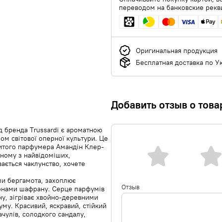
переводом на банковские рекв
Оригинальная продукция
Бесплатная доставка по У
Добавить отзыв о това
д бренда Trussardi є ароматною
ом світової оперної культури. Це
витого парфумера Амандін Клер-
одному з найвідоміших,
вається чаклунство, хочете
ми бергамота, захоплює
Отзыв
тонами шафрану. Серце парфумів
ну, зігріває хвойно-деревними
му. Красивий, яскравий, стійкий
чулів, солодкого сандалу,