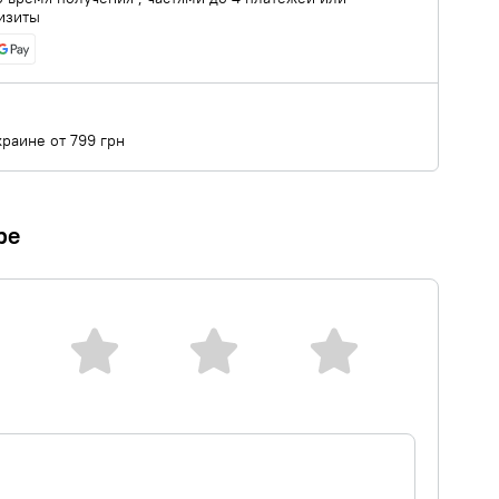
изиты
краине от 799 грн
ре