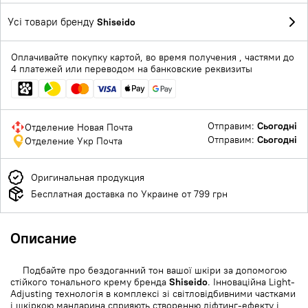
Усі товари бренду
Shiseido
Оплачивайте покупку картой, во время получения , частями до
4 платежей или переводом на банковские реквизиты
Отправим:
Сьогодні
Отделение Новая Почта
Отправим:
Сьогодні
Отделение Укр Почта
Оригинальная продукция
Бесплатная доставка по Украине от 799 грн
Описание
Подбайте про бездоганний тон вашої шкіри за допомогою
стійкого тонального крему бренда
Shiseido
. Інноваційна Light-
Adjusting технологія в комплексі зі світловідбивними частками
і шкіркою мандарина сприяють створенню ліфтинг-ефекту і