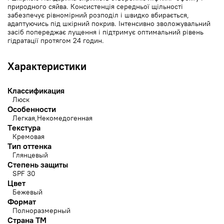
природного сяйва. Консистенція середньої щільності
забезпечує рівномірний розподіл і швидко вбирається,
адаптуючись під шкірний покрив. Інтенсивно зволожувальний
засіб попереджає лущення і підтримує оптимальний рівень
гідратації протягом 24 годин.
Характеристики
Классификация
Люск
Особенности
Легкая
Некомедогенная
Текстура
Кремовая
Тип оттенка
Глянцевый
Степень защиты
SPF 30
Цвет
Бежевый
Формат
Полноразмерный
Страна ТМ