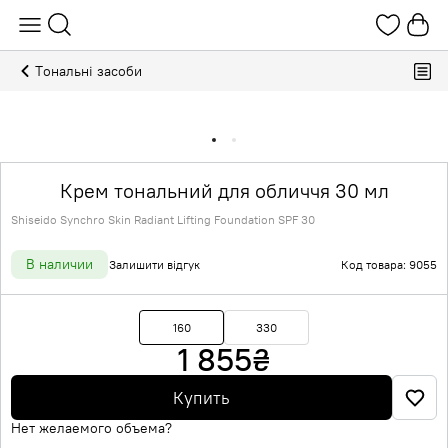
Тональні засоби
Крем тональний для обличчя 30 мл
Shiseido Synchro Skin Radiant Lifting Foundation SPF 30
В наличии
Залишити відгук
Код товара: 9055
160
330
1 855
₴
Купить
Нет желаемого объема?