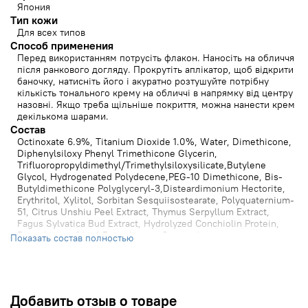
Япония
Тип кожи
Для всех типов
Способ применения
Перед використанням потрусіть флакон. Наносіть на обличчя
після ранкового догляду. Прокрутіть аплікатор, щоб відкрити
баночку, натисніть його і акуратно розтушуйте потрібну
кількість тонального крему на обличчі в напрямку від центру
назовні. Якщо треба щільніше покриття, можна нанести крем
декількома шарами.
Состав
Octinoxate 6.9%, Titanium Dioxide 1.0%, Water, Dimethicone,
Diphenylsiloxy Phenyl Trimethicone Glycerin,
Trifluoropropyldimethyl/Trimethylsiloxysilicate,Butylene
Glycol, Hydrogenated Polydecene,PEG-10 Dimethicone, Bis-
Butyldimethicone Polyglyceryl-3,Disteardimonium Hectorite,
Erythritol, Xylitol, Sorbitan Sesquiisostearate, Polyquaternium-
51, Citrus Unshiu Peel Extract, Thymus Serpyllum Extract,
Fagus Sylvatica Bud Extract, Hydrolyzed Conchiolin Protein,
Dimethicone/Vinyl Dimethicone Crosspolymer,
Показать состав полностью
Dimethicone/PEG-10/15 Crosspolymer, Barium Sulfate,
Synthetic Fluorphlogopite, Aluminum Hydroxide, Polysilicone-
2, Disodium EDTA, Stearic Acid, Calcium Aluminum
Borosilicate, Tocopherol, Dipropylene Glycol,
Triethoxycaprylylsilane, Triethoxysilylethyl
Добавить отзыв о товаре
Polydimethylsiloxyethyl Dimethicone, BHT, Alumina,