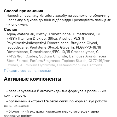
Способ применения
Нанесіть невелику кількість засобу на зволожене обличчя у
напрямку від чола до лінії підборіддя і розподіліть пальцями
чи спонжем.
Состав
Aqua/Water/Eau, Methyl Trimethicone, Dimethicone, CI
77891/Titanium Dioxide, Silica, Alcohol, PEG-9
Polydimethylsiloxyethyl Dimethicone, Butylene Glycol,
Isododecane, Pentylene Glycol, Glycerin, PEG/PPG-18/18
Dimethicone, Dimethicone/PEG-10/15 Crosspolymer, CI
77492/Iron Oxides, Sodium Chloride, Bambusa Arundinacea
Stem Extract, Parfum/Fragrance, Tapioca Starch, CI 77491/Iron
Oxides, Aluminum Hydroxide, Disteardimonium Hectorite,
Triethoxycaprylylsilane, Ethylhexylglycerin, Tocopheryl Acetate,
Показать состав полностью
Propylene Carbonate, CI 77499/Iron Oxides, Disodium EDTA,
Активные компоненты
Hydroxyethyl Urea, Caprylic/Capric Triglyceride, Synthetic
Fluorphlogopite, Dipropylene Glycol, Kalanchoe Pinnata Leaf
Extract, Marrubium Vulgare Extract, Algin, Phenoxyethanol,
регенерувальна й антиоксидантна формула з рослинним
Sodium Citrate, Citric Acid, Acacia Senegal Gum, Phenethyl
комплексом;
Alcohol, Furcellaria Lumbricalis Extract, Sodium Benzoate,
Arbutus Unedo Fruit Extract, Potassium Sorbate, Tocopherol,
органічний екстракт
L'albatro corallino
нормалізує роботу
Lapsana Communis Flower/Leaf/Stem Extract, Maris Sal/Sea
сальних залоз;
Salt/Sel Marin
біологічний екстракт каланхое перистого ефективно
зволожує шкіру;