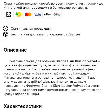
Оплачивайте покупку картой, во время получения , частями до
4 платежей или переводом на банковские реквизиты
Оригинальная продукция
Бесплатная доставка по Украине от 799 грн
Описание
Тональна основа для обличчя
Clarins Skin Illusion Velvet
—
це ніжна флюїдна текстура, оксамитовий фініш та ідеально
рівний тон шкіри. Засіб забезпечує цей актуальний ефект
«оголеної» шкіри — без маски, забитих пор і зморщок.
Матувальна тональна основа не підкреслює лущення і дає
змогу досягти потрібної щільності покриття шляхом
нашарування. Формула Clarins Skin Illusion Velvet збагачена
натуральними рослинними компонентами, які піклуються про
красу і здоров'я шкіри.
Характеристики