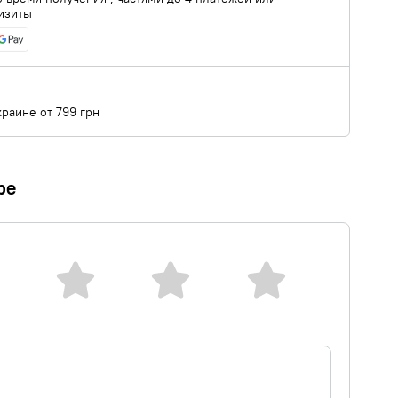
изиты
краине от 799 грн
ре