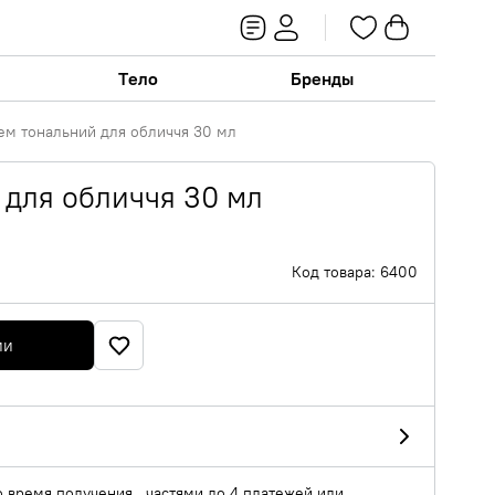
Тело
Бренды
ем тональний для обличчя 30 мл
 для обличчя 30 мл
Код товара: 6400
ии
о время получения , частями до 4 платежей или