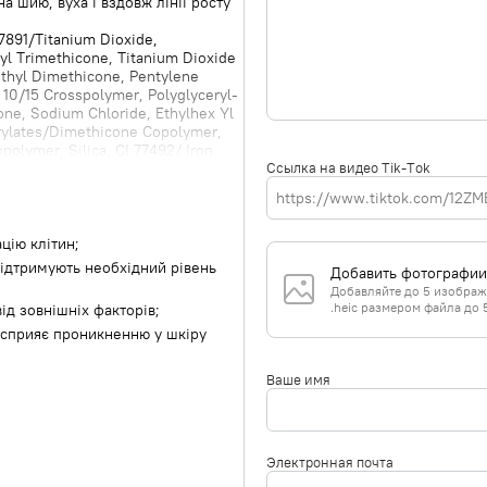
а шию, вуха і вздовж лінії росту
7891/Titanium Dioxide,
yl Trimethicone, Titanium Dioxide
ethyl Dimethicone, Pentylene
 10/15 Crosspolymer, Polyglyceryl-
one, Sodium Chloride, Ethylhex Yl
rylates/Dimethicone Copolymer,
olymer, Silica, CI 77492/ Iron
Ссылка на видео Tik-Tok
sa Kernel Oil, Parfum/ Fragrance,
1/Iron Oxides,
Fluorphlogopite, Propylene
pheryl Acetate, CI 77499/ Iron
Extract, Disodium EDTA,
цію клітин;
ipropylene Glycol,
 підтримують необхідний рівень
Добавить фотографии
 Sodium Citrate, Algin, Sodium
Добавляйте до 5 изображе
a Rubens Extract, Cichorium
.heic размером файла до 
від зовнішніх факторів;
llaria Lumbricalis Extract,
і сприяє проникненню у шкіру
e, Camellia Sinensis Leaf Extract,
han Gum, Lapsana Communis
l/Sea Salt/Sel Marin, Glucomannan
Ваше имя
Электронная почта