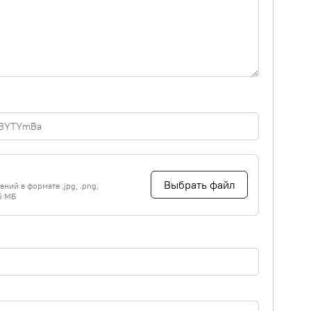
Выбрать файл
ний в формате .jpg, .png,
5 МБ