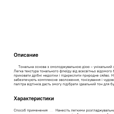
Описание
Тональна основа з омолоджувальною дією – унікальний 
Легка текстура тонального флюїду від всесвітньо відомого 
приховати дрібні недоліки і підкреслити природне сяйво. Н
забезпечують комплексне зволоження, тонізування і чудов
палітра відтінків дасть змогу підібрати ідеальний тон для б
Характеристики
Способ применения
Нанесіть легкими розгладжувальн