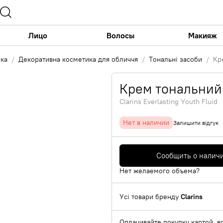
Лицо
Волосы
Макияж
ика
Декоративна косметика для обличчя
Тональні засоби
Кр
Крем тональний
Clarins Everlasting Youth Fluid
Нет в наличии
Залишити відгук
Сообщить о налич
Нет желаемого объема?
Усі товари бренду
Clarins
Оплачивайте покупку картой, в