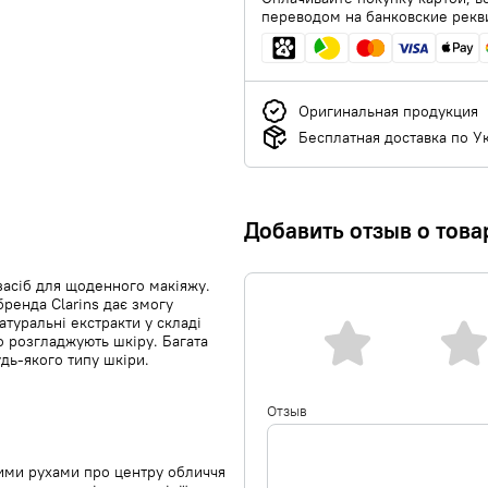
переводом на банковские рекв
Оригинальная продукция
Бесплатная доставка по У
Добавить отзыв о това
засіб для щоденного макіяжу.
бренда Clarins дає змогу
атуральні екстракти у складі
о розгладжують шкіру. Багата
удь-якого типу шкіри.
Отзыв
ими рухами про центру обличчя