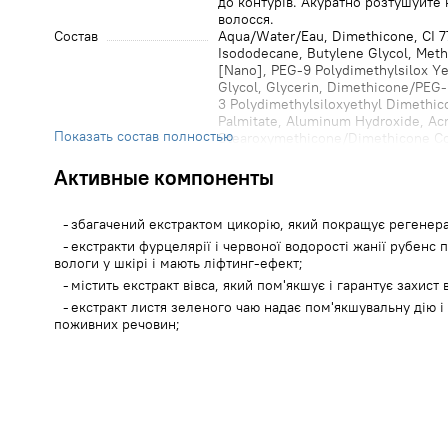
до контурів. Акуратно розтушуйте н
волосся.
Состав
Aqua/Water/Eau, Dimethicone, CI 7
Isododecane, Butylene Glycol, Meth
[Nano], PEG-9 Polydimethylsilox Y
Glycol, Glycerin, Dimethicone/PEG-
3 Polydimethylsiloxyethyl Dimethic
Palmitate, Aluminum Hydroxide, Ac
Показать состав полностью
Stearoxymethicone/Dimethicone Cop
Oxides, Stearic Acid, Argania Spino
Disteardimonium Hectorite, CI 7749
Активные компоненты
Triethoxycaprylylsilane, Synthetic 
Carbonate, Ethylhexylglycerin, Toco
Oxides, Avena Sativa (Oat) Kernel 
збагачений екстрактом цикорію, який покращує регенера
Hydroxyethyl Urea, Dimethiconol, D
екстракти фурцелярії і червоної водорості жанії рубенс
Trihydroxystearin, Phenoxyethanol,
вологи у шкірі і мають ліфтинг-ефект;
Benzoate, Acacia Senegal Gum, Jani
містить екстракт вівса, який пом'якшує і гарантує захист 
Intybus (Chicory) Leaf Extract, Furce
екстракт листя зеленого чаю надає пом'якшувальну дію 
Hexylene Glycol, Sodium Hyaluronat
поживних речовин;
Tocopherol, Caprylyl Glycol, Xant
Flower/Leaf/Stem Extract, Maris Sa