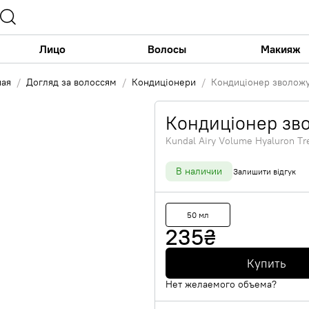
Лицо
Волосы
Макияж
ная
Догляд за волоссям
Кондиціонери
Кондиціонер зволож
Кондиціонер зв
Kundal Airy Volume Hyaluron T
В наличии
Залишити відгук
50 мл
235
₴
Купить
Нет желаемого объема?