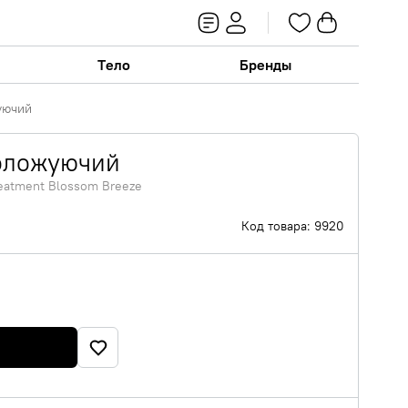
Тело
Бренды
уючий
оложуючий
reatment Blossom Breeze
Код товара: 9920