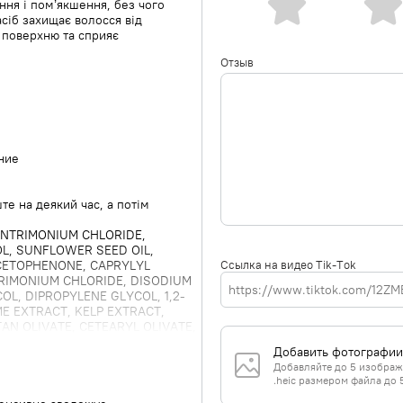
ння і пом’якшення, без чого
сіб захищає волосся від
 поверхню та сприяє
Отзыв
ние
те на деякий час, а потім
ENTRIMONIUM CHLORIDE,
L, SUNFLOWER SEED OIL,
Ссылка на видео Tik-Tok
CETOPHENONE, CAPRYLYL
IMONIUM CHLORIDE, DISODIUM
L, DIPROPYLENE GLYCOL, 1,2-
E EXTRACT, KELP EXTRACT,
AN OLIVATE, CETEARYL OLIVATE,
ATE (110 PPB),
Добавить фотографии
CYLIC ACID, BIOTIN, KELP
Добавляйте до 5 изображе
SIS EXTRACT, SCUTELLARIA
.heic размером файла до 
 CARTILAGINAE EXTRACT,