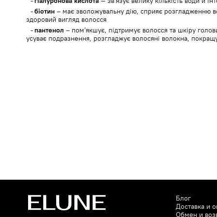
HYDRIED SOY PROTEIN, HYDROLY
гіалуронова кислота
— зв'язує велику кількість води й і
PEA PROTEIN, HYDROLYZED HAZE
біотин
– має зволожувальну дію, сприяє розгладженню в
BARLEY PROTEIN, HYDROXYPROP
здоровий вигляд волосся
SODIUM ACETYLATED HYALURONA
пантенол
– пом’якшує, підтримує волосся та шкіру голо
ACID, HYALURONIC ACID, GLYCIN
усуває подразнення, розгладжує волосяні волокна, покращу
CROSSPOLYMER, HYDROLYZED SO
ACID, ARGININE, POTASSIUM HYA
Блог
Доставка и о
Обмен и воз