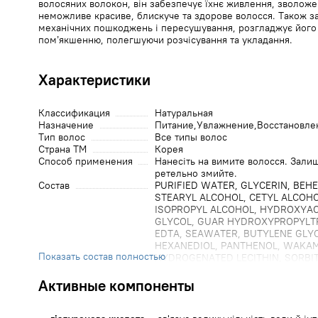
волосяних волокон, він забезпечує їхнє живлення, зволоже
неможливе красиве, блискуче та здорове волосся. Також за
механічних пошкоджень і пересушування, розгладжує його
пом’якшенню, полегшуючи розчісування та укладання.
Характеристики
Классификация
Натуральная
Назначение
Питание
Увлажнение
Восстановле
Тип волос
Все типы волос
Страна ТМ
Корея
Способ применения
Нанесіть на вимите волосся. Залиш
ретельно змийте.
Состав
PURIFIED WATER, GLYCERIN, BEH
STEARYL ALCOHOL, CETYL ALCOHO
ISOPROPYL ALCOHOL, HYDROXYA
GLYCOL, GUAR HYDROXYPROPYLTR
EDTA, SEAWATER, BUTYLENE GLYCO
HEXANEDIOL, PANTHENOL, WAKAM
Показать состав полностью
HYDROGENATED LECITHIN, SORBIT
TILIA EXTRACT, SODIUM HYALURON
GLUCONOLACTONE, CAPRYLOYL SALI
Активные компоненты
EXTRACT, SCUTELLARIA BAICALEN
BAICALENSIS EXTRACT, GELIDIUM