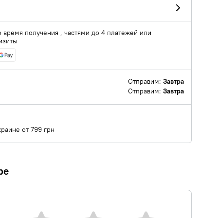
о время получения , частями до 4 платежей или
изиты
Отправим:
Завтра
Отправим:
Завтра
краине от 799 грн
ре