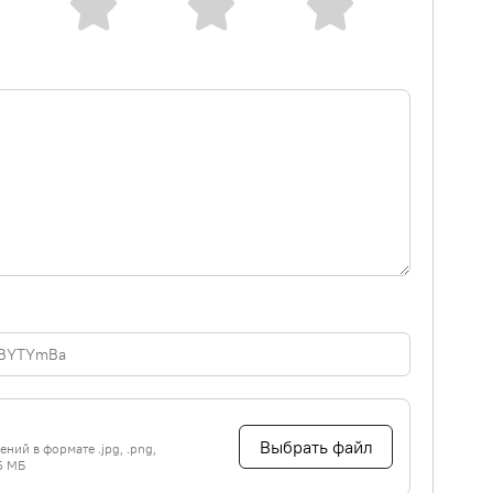
Выбрать файл
ний в формате .jpg, .png,
5 МБ