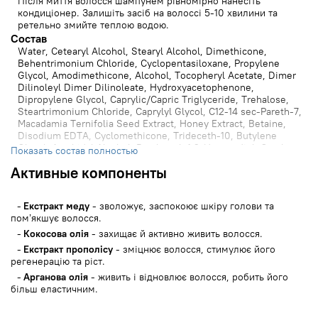
Після миття волосся шампунем рівномірно нанесіть
кондиціонер. Залишіть засіб на волоссі 5-10 хвилини та
ретельно змийте теплою водою.
Состав
Water, Cetearyl Alcohol, Stearyl Alcohol, Dimethicone,
Behentrimonium Chloride, Cyclopentasiloxane, Propylene
Glycol, Amodimethicone, Alcohol, Tocopheryl Acetate, Dimer
Dilinoleyl Dimer Dilinoleate, Hydroxyacetophenone,
Dipropylene Glycol, Caprylic/Capric Triglyceride, Trehalose,
Steartrimonium Chloride, Caprylyl Glycol, C12-14 sec-Pareth-7,
Macadamia Ternifolia Seed Extract, Honey Extract, Betaine,
Disodium EDTA, Cyclomethicone, Trideceth-10, Butylene
Glycol, Arachidyl Alcohol, Panthenol, 1,2-Hexanediol, Cetyl
Показать состав полностью
Alcohol, Citric Acid, Brassicamidopropyl Dimethylamine,
Активные компоненты
Dipotassium Glycyrrhizate, Calendula Officinalis Flower Oil,
Cocos Nucifera (Coconut) Oil, Persea Gratissima (Avocado) Oil,
Argania Spinosa Kernel Oil, Butyrospermum Parkii (Shea)
Екстракт меду
- зволожує, заспокоює шкіру голови та
Butter, Prunus Armeniaca (Apricot) Kernel Oil, Sclerocarya
пом’якшує волосся.
Birrea Seed Oil, Silk Amino Acids, Cyclohexasiloxane,
Hydrolyzed Soy Protein, Hydrolyzed Collagen, Hydrolyzed
Кокосова олія
- захищає й активно живить волосся.
Keratin, Hydrolyzed Silk, Glycerin, Polygonum Multiflorum Root
Екстракт прополісу
- зміцнює волосся, стимулює його
Extract, Angelica Gigas Root Extract, Asarum Sieboldi Root
регенерацію та ріст.
Extract, Portulaca Oleracea Extract, Thuja Orientalis Leaf
Арганова олія
- живить і відновлює волосся, робить його
Extract, Lycium Chinense Fruit Extract, Sophora Angustifolia
більш еластичним.
Root Extract, Nelumbo Nucifera Flower Extract, Prunus
Serrulata Flower Extract, Salvia Officinalis (Sage) Extract,
Camellia Japonica Flower Extract, Propolis Extract, Acorus