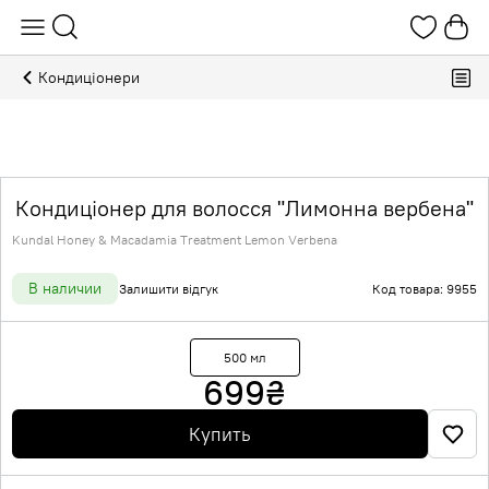
Кондиціонери
Кондиціонер для волосся "Лимонна вербена"
Kundal Honey & Macadamia Treatment Lemon Verbena
В наличии
Залишити відгук
Код товара: 9955
500 мл
699
₴
Купить