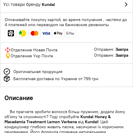
Усі товари бренду
Kundal
Оплачивайте покупку картой, во время получения , частями до
4 платежей или переводом на банковские реквизиты
Отправим:
Завтра
Отделение Новая Почта
Отправим:
Завтра
Отделение Укр Почта
Оригинальная продукция
Бесплатная доставка по Украине от 799 грн
Описание
Ви прагнете зробити волосся більш пружним, додати йому
об'єму та слухняності? Тоді спробуйте
Kundal Honey &
Macadamia Treatment Lemon Verbena
від
Kundal
! Цей
кондиціонер глибоко живить пасма, насичуючи їх корисними
речовинами. Його формула сповнена натуральними