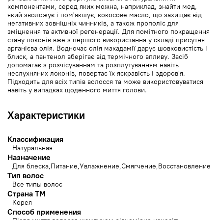
компонентами, серед яких можна, наприклад, знайти мед,
який зволожує і пом'якшує, кокосове масло, що захищає від
негативних зовнішніх чинників, а також прополіс для
зміцнення та активної регенерації. Для помітного покращення
стану локонів вже з першого використання у складі присутня
арганієва олія. Водночас олія макадамії дарує шовковистість і
блиск, а пантенол вберігає від термічного впливу. Засіб
допомагає з розчісуванням та розплутуванням навіть
неслухняних локонів, повертає їх яскравість і здоров'я.
Підходить для всіх типів волосся та може використовуватися
навіть у випадках щоденного миття голови.
Характеристики
Классификация
Натуральная
Назначение
Для блеска
Питание
Увлажнение
Смягчение
Восстановление
Тип волос
Все типы волос
Страна ТМ
Корея
Способ применения