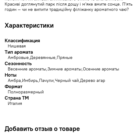
Красиві доглянутий парк після дощу і м'яке вмите сонце. П'ять
годин — чи не випити традиційну філіжанку ароматного чаю?
Характеристики
Классификация
Нишевая
Тип аромата
Амбровые
Деревянные
Пряные
Сезонность
Весенние ароматы
Зимние ароматы
Осенние ароматы
Ноты
Амбра
Имбирь
Пачули
Черный чай
Дерево агар
Формат
Полноразмерный
Страна ТМ
Италия
Добавить отзыв о товаре