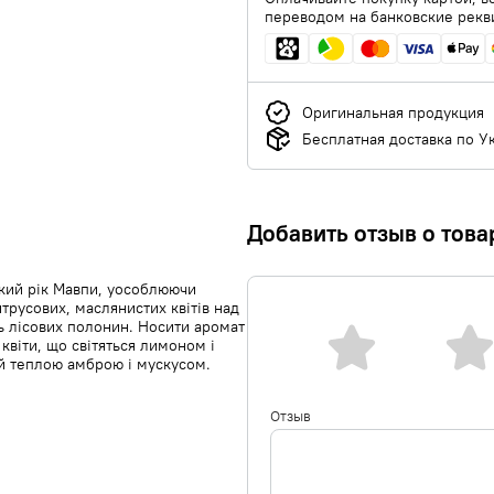
переводом на банковские рекв
Оригинальная продукция
Бесплатная доставка по У
Добавить отзыв о това
кий рік Мавпи, уособлюючи
итрусових, маслянистих квітів над
нь лісових полонин. Носити аромат
квіти, що світяться лимоном і
ий теплою амброю і мускусом.
Отзыв