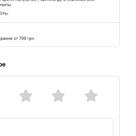
изиты
краине от 799 грн
ре