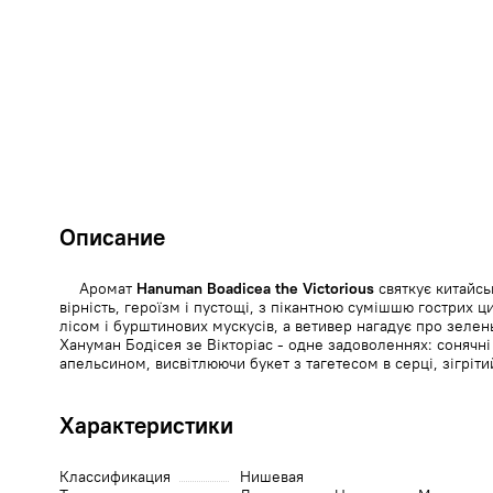
Описание
Аромат
Hanuman Boadicea the Victorious
святкує китайсь
вірність, героїзм і пустощі, з пікантною сумішшю гострих ц
лісом і бурштинових мускусів, а ветивер нагадує про зеле
Хануман Бодісея зе Вікторіас - одне задоволеннях: сонячні 
апельсином, висвітлюючи букет з тагетесом в серці, зігріт
Характеристики
Классификация
Нишевая