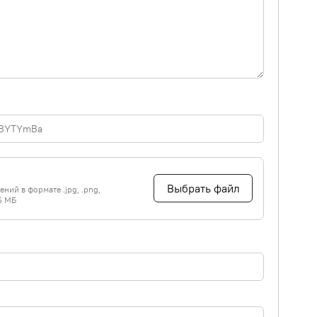
Выбрать файл
ний в формате .jpg, .png,
5 МБ