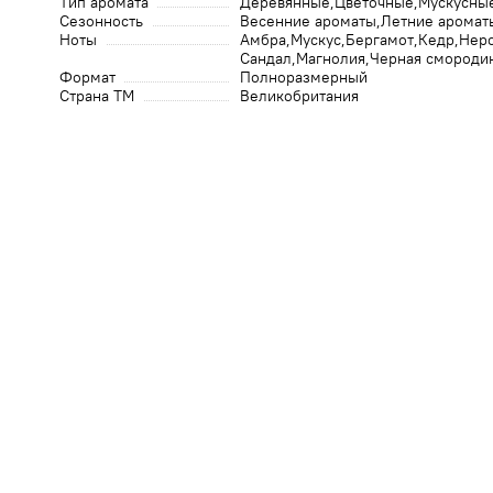
Тип аромата
Деревянные
Цветочные
Мускусны
Сезонность
Весенние ароматы
Летние аромат
Ноты
Амбра
Мускус
Бергамот
Кедр
Нер
Сандал
Магнолия
Черная смороди
Формат
Полноразмерный
Страна ТМ
Великобритания