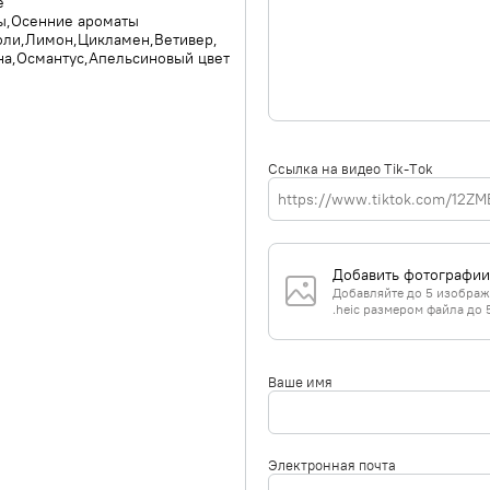
е
ы
Осенние ароматы
оли
Лимон
Цикламен
Ветивер
на
Османтус
Апельсиновый цвет
Ссылка на видео Tik-Tok
Добавить фотографии
Добавляйте до 5 изображе
.heic размером файла до 
Ваше имя
Электронная почта