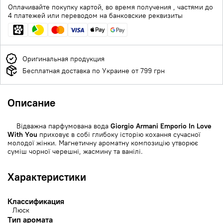
Оплачивайте покупку картой, во время получения , частями до
4 платежей или переводом на банковские реквизиты
Оригинальная продукция
Бесплатная доставка по Украине от 799 грн
Описание
Відважна парфумована вода
Giorgio Armani Emporio In Love
With You
приховує в собі глибоку історію кохання сучасної
молодої жінки. Магнетичну ароматну композицію утворює
суміш чорної черешні, жасмину та ванілі.
Характеристики
Классификация
Люск
Тип аромата