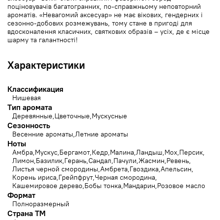
поціновувачів багатогранних, по-справжньому неповторний
ароматів. «Невагомий аксесуар» не має вікових, гендерних і
сезонно-добових розмежувань, тому стане в пригоді для
вдосконалення класичних, святкових образів – усіх, де є місце
шарму та галантності!
Характеристики
Классификация
Нишевая
Тип аромата
Деревянные
Цветочные
Мускусные
Сезонность
Весенние ароматы
Летние ароматы
Ноты
Амбра
Мускус
Бергамот
Кедр
Малина
Ландыш
Мох
Персик
Лимон
Базилик
Герань
Сандал
Пачули
Жасмин
Ревень
Листья черной смородины
Амбрета
Гвоздика
Апельсин
Корень ириса
Грейпфрут
Черная смородина
Кашемировое дерево
Бобы тонка
Мандарин
Розовое масло
Формат
Полноразмерный
Страна ТМ