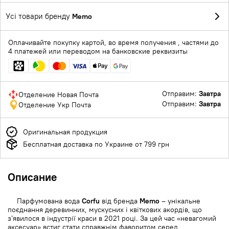
Усі товари бренду
Memo
Оплачивайте покупку картой, во время получения , частями до
4 платежей или переводом на банковские реквизиты
Отправим:
Завтра
Отделение Новая Почта
Отправим:
Завтра
Отделение Укр Почта
Оригинальная продукция
Бесплатная доставка по Украине от 799 грн
Описание
Парфумована вода
Corfu
від бренда
Memo
– унікальне
поєднання деревинних, мускусних і квіткових акордів, що
з’явилося в індустрії краси в 2021 році. За цей час «невагомий
аксесуар» встиг стати справжнім фаворитом серед