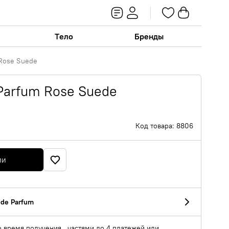
Тело
Бренды
 Rose Suede
 Parfum Rose Suede
Код товара: 8806
ии
 de Parfum
о время получения , частями до 4 платежей или