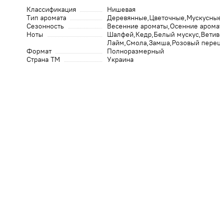
Классификация
Нишевая
Тип аромата
Деревянные
Цветочные
Мускусны
Сезонность
Весенние ароматы
Осенние арома
Ноты
Шалфей
Кедр
Белый мускус
Ветив
Лайм
Смола
Замша
Розовый пере
Формат
Полноразмерный
Страна ТМ
Украина