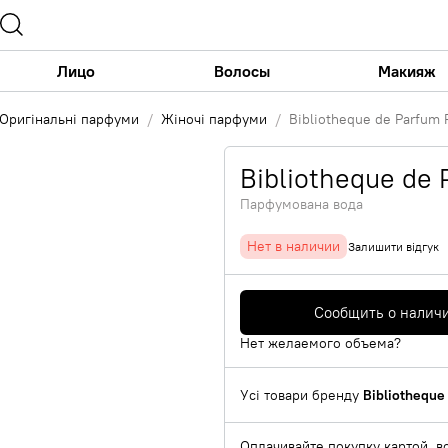
Лицо
Волосы
Макияж
Оригінальні парфуми
Жіночі парфуми
Bibliotheque de Parfum
Bibliotheque de
Парфумована вода
Нет в наличии
Залишити відгук
Сообщить о налич
Нет желаемого объема?
Усі товари бренду
Bibliotheque
Оплачивайте покупку картой, в