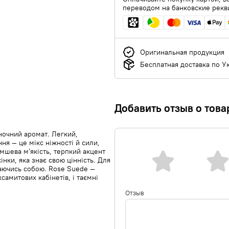
переводом на банковские рекв
Оригинальная продукция
Бесплатная доставка по У
Добавить отзыв о това
ночний аромат. Легкий,
ня — це мікс ніжності й сили,
амшева м’якість, терпкий акцент
інки, яка знає свою цінність. Для
шаючись собою. Rose Suede —
самитових кабінетів, і таємні
Отзыв