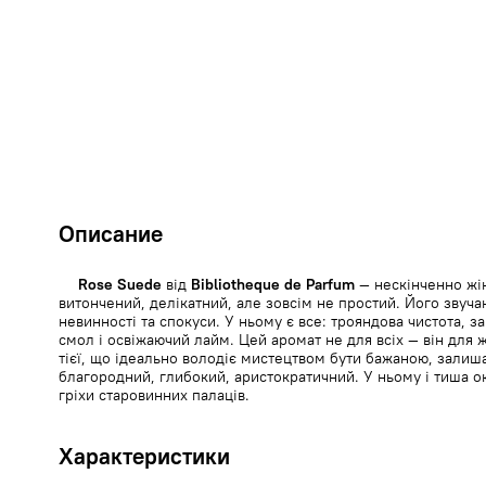
Описание
Rose Suede
від
Bibliotheque de Parfum
— нескінченно жі
витончений, делікатний, але зовсім не простий. Його звучан
невинності та спокуси. У ньому є все: трояндова чистота, з
смол і освіжаючий лайм. Цей аромат не для всіх — він для ж
тієї, що ідеально володіє мистецтвом бути бажаною, зали
благородний, глибокий, аристократичний. У ньому і тиша ок
гріхи старовинних палаців.
Характеристики