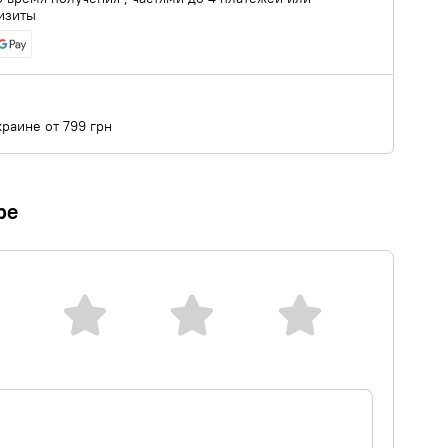
изиты
краине от 799 грн
ре