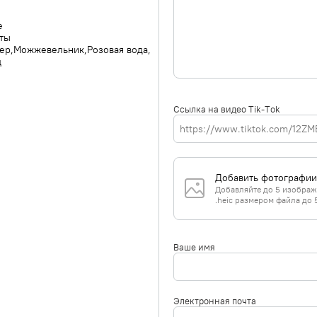
е
ты
ер
Можжевельник
Розовая вода
ц
Ссылка на видео Tik-Tok
Добавить фотографии
Добавляйте до 5 изображе
.heic размером файла до 
Ваше имя
Электронная почта