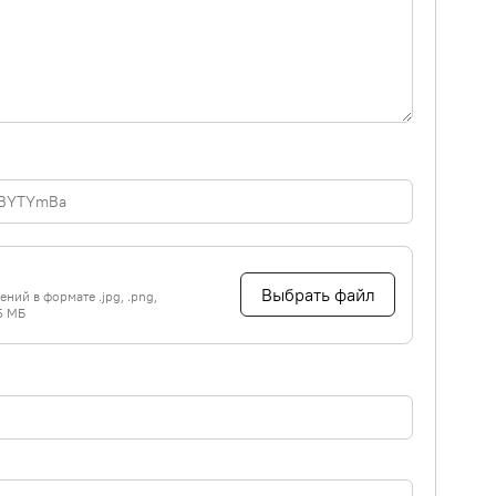
Выбрать файл
ний в формате .jpg, .png,
5 МБ