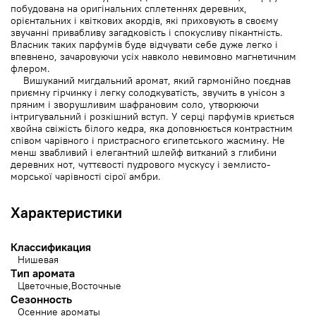
побудована на оригінальних сплетеннях деревних,
орієнтальних і квіткових акордів, які приховують в своєму
звучанні привабливу загадковість і спокусливу пікантність.
Власник таких парфумів буде відчувати себе дуже легко і
впевнено, зачаровуючи усіх навколо невимовно магнетичним
флером.
Вишуканий мигдальний аромат, який гармонійно поєднав
приємну гірчинку і легку солодкуватість, звучить в унісон з
пряним і зворушливим шафрановим соло, утворюючи
інтригувальний і розкішний вступ. У серці парфумів криється
хвойна свіжість білого кедра, яка доповнюється контрастним
співом чарівного і пристрасного єгипетського жасмину. Не
менш звабливий і елегантний шлейф витканий з глибини
деревних нот, чуттєвості пудрового мускусу і землисто-
морської чарівності сірої амбри.
Характеристики
Классификация
Нишевая
Тип аромата
Цветочные
Восточные
Сезонность
Осенние ароматы