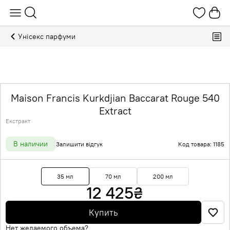
Унісекс парфуми
Maison Francis Kurkdjian Baccarat Rouge 540
Extract
Екстракт
В наличии
Залишити відгук
Код товара: 1185
35 мл
70 мл
200 мл
12 425
₴
Купить
Нет желаемого объема?