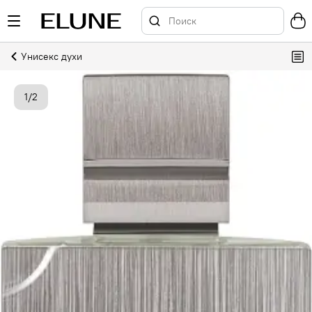
Унисекс духи
1
/
2