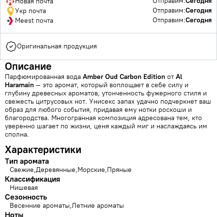
Отправим:
Сегодня
Новая почта
Отправим:
Сегодня
Укр почта
Отправим:
Сегодня
Meest почта
Оригинальная продукция
Описание
Парфюмированная вода
Amber Oud Carbon Edition
от
Al
Haramain
— это аромат, который воплощает в себе силу и
глубину древесных ароматов, утонченность фужерного стиля и
свежесть цитрусовых нот. Унисекс запах удачно подчеркнет ваш
образ для любого события, придавая ему нотки роскоши и
благородства. Многогранная композиция адресована тем, кто
уверенно шагает по жизни, ценя каждый миг и наслаждаясь им
сполна.
Характеристики
Тип аромата
Свежие
Деревянные
Морские
Пряные
Классификация
Нишевая
Сезонность
Весенние ароматы
Летние ароматы
Ноты