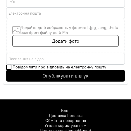
Ім'я
Електронна пошта
Додайте до 5 зображень у форматі .jpg, .png, .heic
розміром файлу до 5 МБ
Додати фото
Посилання на відео
Повідомляти про відповідь на електронну пошту
Опублікувати відгук
Блог
Доставка і оплата
Обмін та повернення
Умови користуванням
Політика конфіденційності