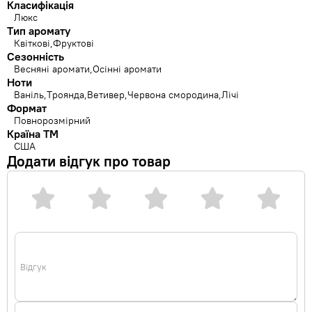
Класифікація
Люкс
Тип аромату
Квіткові
Фруктові
Сезонність
Весняні аромати
Осінні аромати
Ноти
Ваніль
Троянда
Ветивер
Червона смородина
Лічі
Формат
Повнорозмірний
Країна ТМ
США
Додати відгук про товар
Відгук