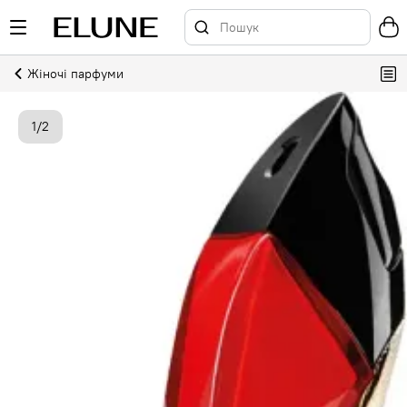
Жіночі парфуми
1
/
2