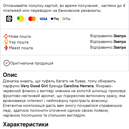
Оплачивайте покупку картой, во время получения , частями до 4
платежей или переводом на банковские реквизиты
Відправимо:
Завтра
Нова пошта
Відправимо:
Завтра
Укр пошта
Відправимо:
Завтра
Meest пошта
Оригінальна продукція
Опис
Дівчатка знають, що туфель багато не буває, тому обирають
парфуми
Very Good Girl
бренда
Carolina Herrera
. Яскраво-
червоний флакон у вигляді човника на золотій шпильці приховує
фруктово-квітковий аромат, що підкреслює витончену красу, яка
врівноважує інтелект і неймовірну пристрасть власниці.
Елегантна композиція дасть вам змогу почуватися справжньою
леді, здатною полонити оточення однією своєю появою,
чарівною посмішкою та стильним виглядом.
Характеристики