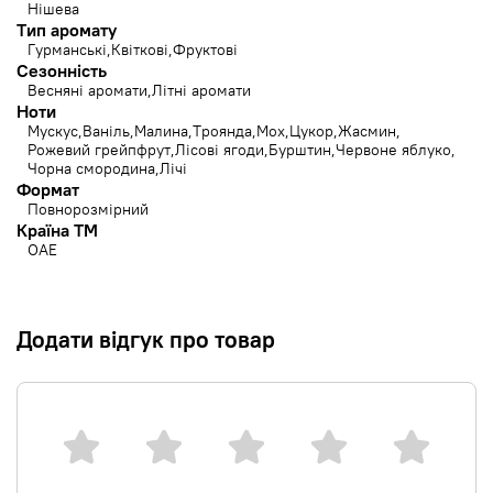
Нішева
Тип аромату
Гурманські
Квіткові
Фруктові
Сезонність
Весняні аромати
Літні аромати
Ноти
Мускус
Ваніль
Малина
Троянда
Мох
Цукор
Жасмин
Рожевий грейпфрут
Лісові ягоди
Бурштин
Червоне яблуко
Чорна смородина
Лічі
Формат
Повнорозмірний
Країна ТМ
ОАЕ
Додати відгук про товар