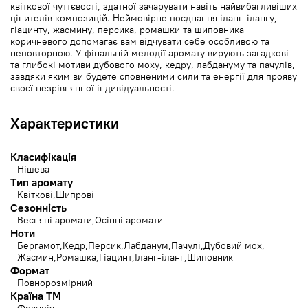
квіткової чуттєвості, здатної зачарувати навіть найвибагливіших
цінителів композицій. Неймовірне поєднання іланг-ілангу,
гіацинту, жасмину, персика, ромашки та шиповника
коричневого допомагає вам відчувати себе особливою та
неповторною. У фінальній мелодії аромату вирують загадкові
та глибокі мотиви дубового моху, кедру, лабдануму та пачулів,
завдяки яким ви будете сповненими сили та енергії для прояву
своєї незрівнянної індивідуальності.
Характеристики
Класифікація
Нішева
Тип аромату
Квіткові
Шипрові
Сезонність
Весняні аромати
Осінні аромати
Ноти
Бергамот
Кедр
Персик
Лабданум
Пачулі
Дубовий мох
Жасмин
Ромашка
Гіацинт
Іланг-іланг
Шиповник
Формат
Повнорозмірний
Країна ТМ