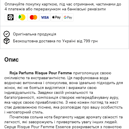
Оплачуйте покупку карткою, під час отримання, частинами до
4 платежів або перерахунком на банківські реквізити
Оригінальна продукція
Безкоштовна доставка по Україні від 799 грн
Опис
Roja Parfums Risque Pour Femme
приголомшує своєю
сміливістю та екстравагантністю. Ця парфумована вода
водночас витончена і спокуслива, вона ідеально підходить для
жінок, які не бояться виділятися і виражати свою
індивідуальність. Завдяки своїй унікальності та
багатогранності, композиція створює непередбачувану ауру,
яка чарує своєю привабливістю. З нею кожен погляд та жест
стає дивовижною піснею, яка розповідає про вашу особистість
і неповторний стиль.
Початкова сольна нота бергамоту надає аромату свіжості та
легкості, які заворожують і привертають увагу інших людей.
Серце Risque Pour Femme Essence розкривається з повнотою