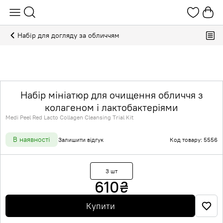
Набір для догляду за обличчям
Набір мініатюр для очищення обличчя з
колагеном і лактобактеріями
Medi Peel Red Lacto Collagen Cleansing Trial Kit
В наявності
Залишити відгук
Код товару: 5556
3 шт
610
₴
Купити