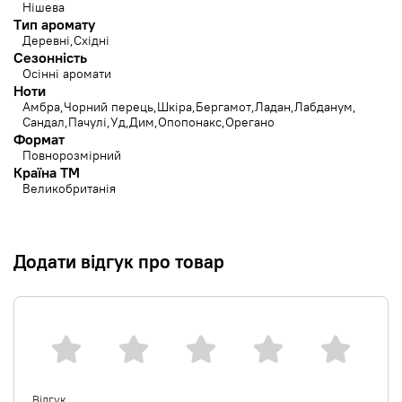
Нішева
Тип аромату
Деревні
Східні
Сезонність
Осінні аромати
Ноти
Амбра
Чорний перець
Шкіра
Бергамот
Ладан
Лабданум
Сандал
Пачулі
Уд
Дим
Опопонакс
Орегано
Формат
Повнорозмірний
Країна ТМ
Великобританія
Додати відгук про товар
Відгук