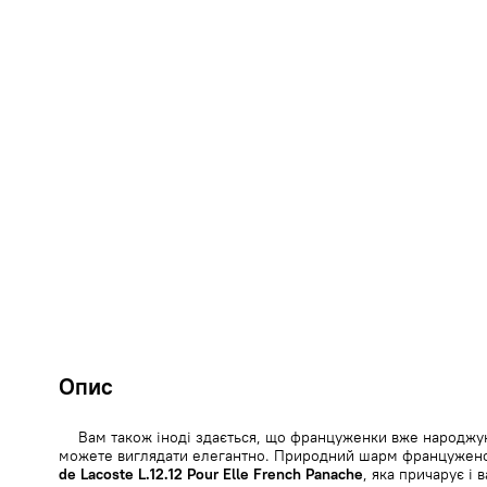
Опис
Вам також іноді здається, що француженки вже народжу
можете виглядати елегантно. Природний шарм францужено
de Lacoste L.12.12 Pour Elle French Panache
, яка причарує і 