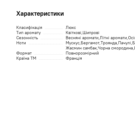
Характеристики
Класифікація
Люкс
Тип аромату
Квіткові
Шипрові
Сезонність
Весняні аромати
Літні аромати
Осі
Ноти
Мускус
Бергамот
Троянда
Пачулі
Б
Жасмин самбак
Чорна смородина
Формат
Повнорозмірний
Країна ТМ
Франція