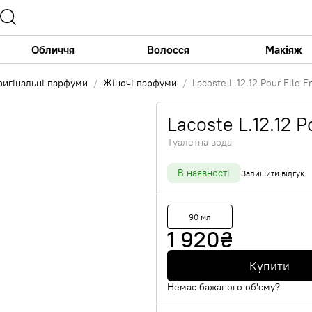
Обличчя
Волосся
Макіяж
ригінальні парфуми
Жіночі парфуми
Lacoste L.12.12 Pour Elle 
Lacoste L.12.12 
Туалетна вода
В наявності
Залишити відгук
90 мл
1 920
₴
Купити
Немає бажаного об'єму?