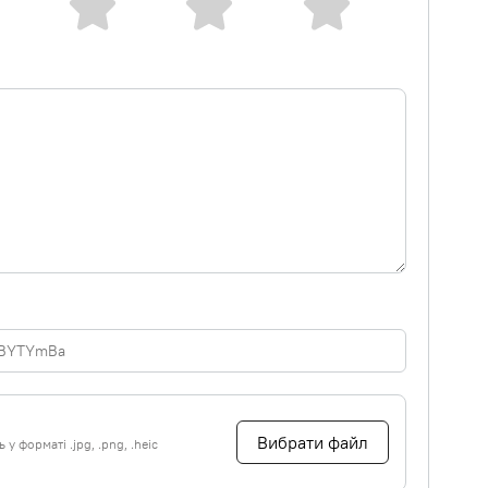
Вибрати файл
у форматі .jpg, .png, .heic