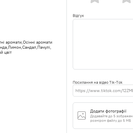
Відгук
тні аромати
Осінні аромати
янда
Лимон
Сандал
Пачулі
й цвіт
Посилання на відео Tik-Tok
Додати фотографії
Додавайте до 5 зображень 
розміром файлу до 5 МБ