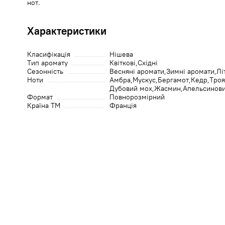
нот.
Характеристики
Класифікація
Нішева
Тип аромату
Квіткові
Східні
Сезонність
Весняні аромати
Зимні аромати
Лі
Ноти
Амбра
Мускус
Бергамот
Кедр
Тро
Дубовий мох
Жасмин
Апельсинови
Формат
Повнорозмірний
Країна ТМ
Франція