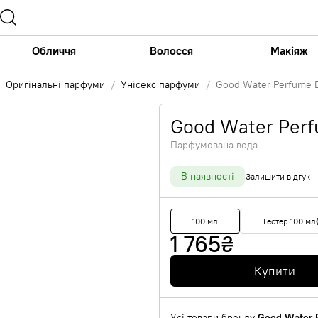
Обличчя
Волосся
Макіяж
Оригінальні парфуми
Унісекс парфуми
Good Water Perfume 
Good Water Perf
Парфумована вода
В наявності
Залишити відгук
100 мл
Тестер 100 мл
1 765
₴
Купити
Усі товари бренду
Good Water 