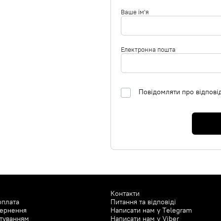
Ваше ім'я
Електронна пошта
Повідомляти про відпові
Контакти
оплата
Питання та відповіді
вернення
Написати нам у
Telegram
туванням
Написати нам у
Viber