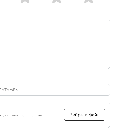
Вибрати файл
у форматі .jpg, .png, .heic