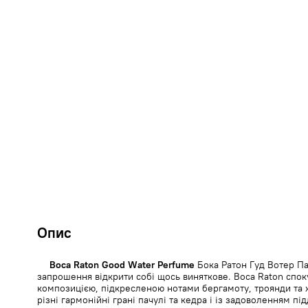
Опис
Boca Raton Good Water Perfume
Бока Ратон Гуд Вотер Па
запрошення відкрити собі щось виняткове. Boca Raton спок
композицією, підкресленою нотами бергамоту, троянди та 
різні гармонійні грані пачулі та кедра і із задоволенням п