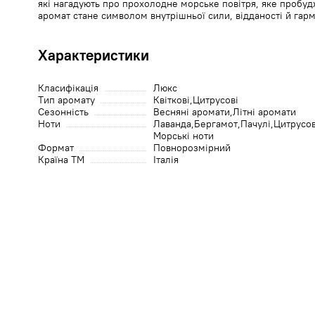
які нагадують про прохолодне морське повітря, яке пробудж
аромат стане символом внутрішньої сили, відданості й гарм
Характеристики
Класифікація
Люкс
Тип аромату
Квіткові
Цитрусові
Сезонність
Весняні аромати
Літні аромати
Ноти
Лаванда
Бергамот
Пачулі
Цитрусов
Морські ноти
Формат
Повнорозмірний
Країна ТМ
Італія