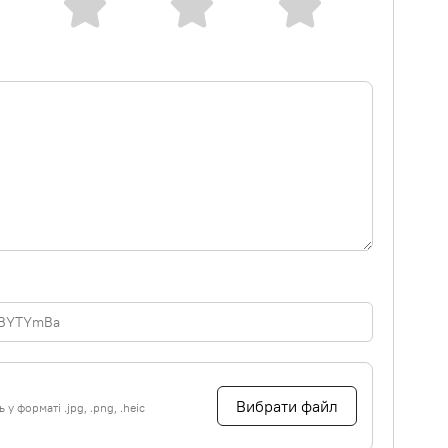
Вибрати файл
у форматі .jpg, .png, .heic