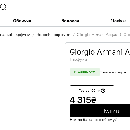
Обличчя
Волосся
Макіяж
інальні парфуми
Чоловічі парфуми
Giorgio Armani Acqua Di Gi
Giorgio Armani A
Парфуми
В наявності
Залишити відгук
Тестер 100 мл
4 315
₴
Купити
Немає бажаного об'єму?