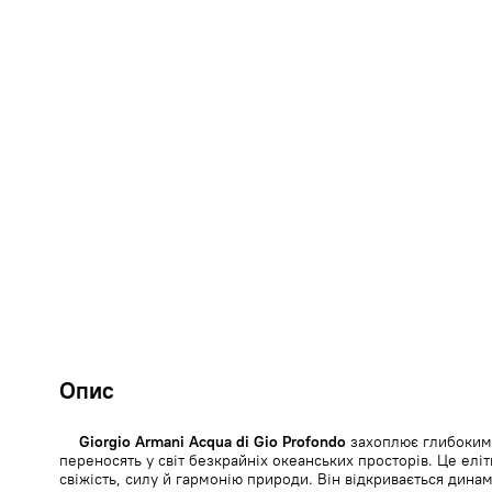
Опис
Giorgio Armani Acqua di Gio Profondo
захоплює глибоким
переносять у світ безкрайніх океанських просторів. Це елі
свіжість, силу й гармонію природи. Він відкривається дина