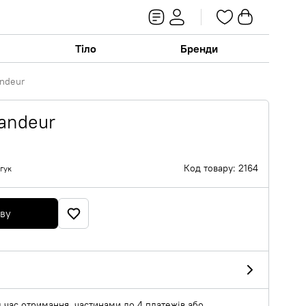
Тіло
Бренди
andeur
andeur
Код товару: 2164
гук
яву
 час отримання, частинами до 4 платежів або