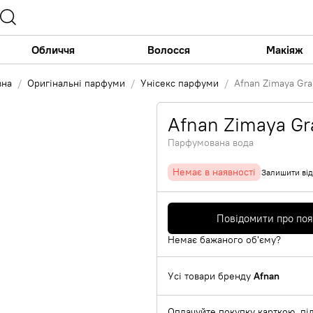
Обличчя
Волосся
Макіяж
вна
Оригінальні парфуми
Унісекс парфуми
Afnan Zimaya Gr
Afnan Zimaya Gr
Парфумована вода
Немає в наявності
Залишити від
Повідомити про по
Немає бажаного об'єму?
Усі товари бренду
Afnan
Оплачуйте покупку карткою, під