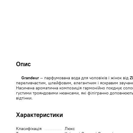
Опис
Grandeur
— парфумована вода для чоловіків і жінок від
Z
переливчастим, шлейфовим, елегантним і яскравим звучан
Насичена ароматична композиція гармонійно поєднує солоні
густими трояндовими нюансами, які філігранно доповнюють 
відтінки.
Характеристики
Класифікація
Люкс