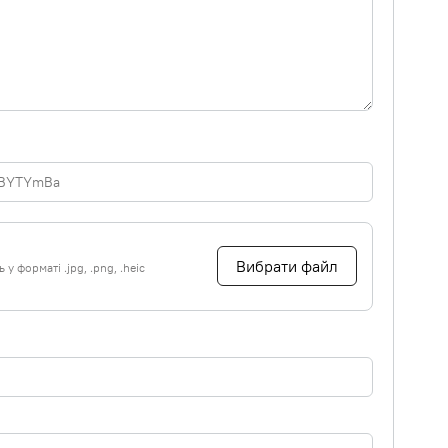
Вибрати файл
у форматі .jpg, .png, .heic