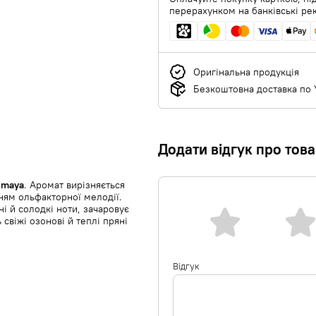
перерахунком на банківські ре
Оригінальна продукція
Безкоштовна доставка по У
Додати відгук про тов
imaya
. Аромат вирізняється
ням ольфакторної мелодії.
 й солодкі ноти, зачаровує
свіжі озонові й теплі пряні
Відгук