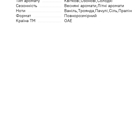
Тип аромату
Квіткові
Озонові
Солодкі
Сезонність
Весняні аромати
Літні аромати
Ноти
Ваніль
Троянда
Пачулі
Сіль
Пралін
Формат
Повнорозмірний
Країна ТМ
ОАЕ