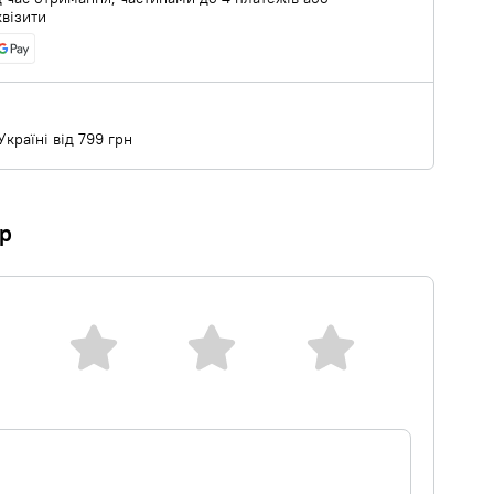
квізити
країні від 799 грн
ар