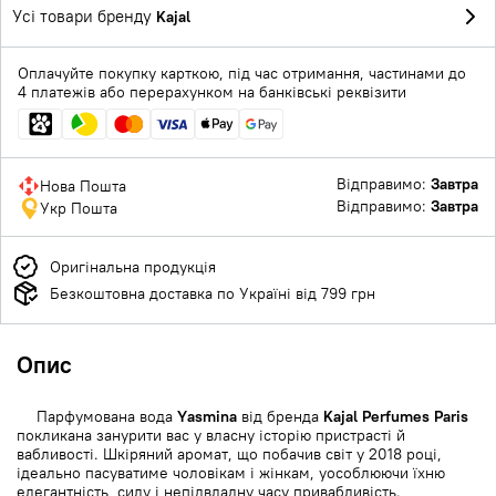
Усі товари бренду
Kajal
Оплачуйте покупку карткою, під час отримання, частинами до
4 платежів або перерахунком на банківські реквізити
Відправимо:
Завтра
Нова Пошта
Відправимо:
Завтра
Укр Пошта
Оригінальна продукція
Безкоштовна доставка по Україні від 799 грн
Опис
Парфумована вода
Yasmina
від бренда
Kajal Perfumes Paris
покликана занурити вас у власну історію пристрасті й
вабливості. Шкіряний аромат, що побачив світ у 2018 році,
ідеально пасуватиме чоловікам і жінкам, уособлюючи їхню
елегантність, силу і непідвладну часу привабливість.