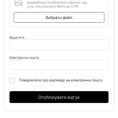
Додавайте до 5 зображень у форматі .jpg,
.png, .heic розміром файлу до 5 МБ
Вибрати файл
Ваше ім'я
Електронна пошта
Повідомляти про відповіді на електронну пошту
Опублікувати відгук