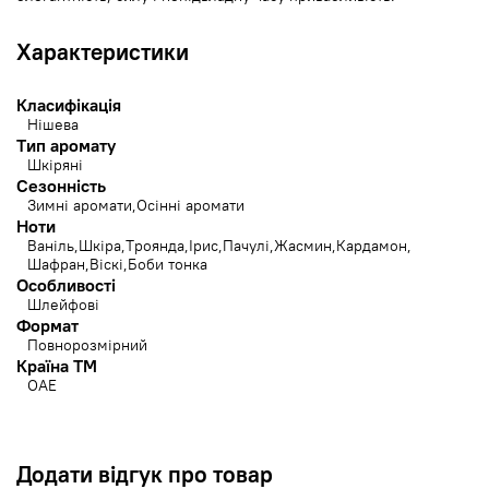
Характеристики
Класифікація
Нішева
Тип аромату
Шкіряні
Сезонність
Зимні аромати
Осінні аромати
Ноти
Ваніль
Шкіра
Троянда
Ірис
Пачулі
Жасмин
Кардамон
Шафран
Віскі
Боби тонка
Особливості
Шлейфові
Формат
Повнорозмірний
Країна ТМ
ОАЕ
Додати відгук про товар