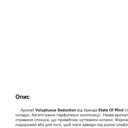
Опис
Аромат
Voluptuous Seduction
від бренда
State Of Mind
ст
складні, багатогранні парфумерні композиції. Назва аромат
справжня спокуса, що приваблює чуттєвими нотами. Формат
подорожей або для того, щоб мати завжди під рукою улюбл