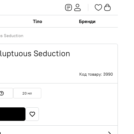
Тіло
Бренди
us Seduction
oluptuous Seduction
Код товару: 3990
20 мл
d