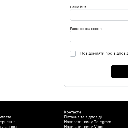
Ваше ім'я
Електронна пошта
Повідомляти про відпові
Контакти
оплата
Питання та відповіді
вернення
Написати нам у
Telegram
туванням
Написати нам у
Viber