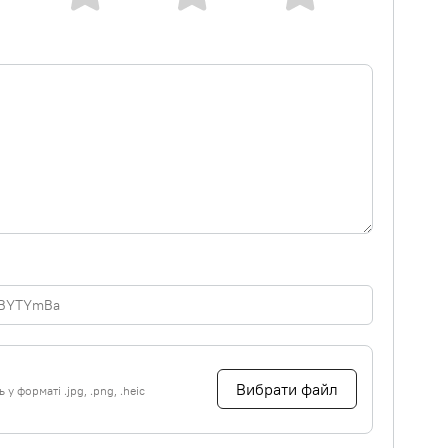
Вибрати файл
у форматі .jpg, .png, .heic