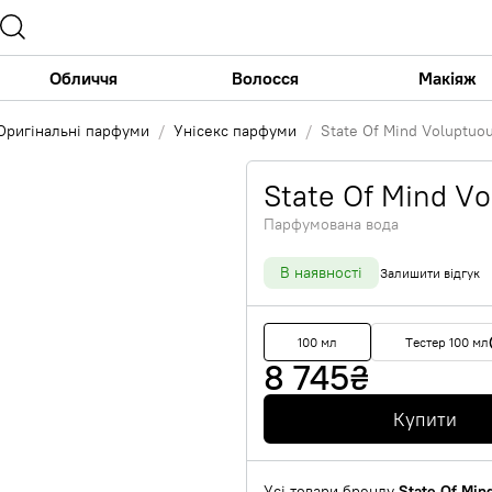
Обличчя
Волосся
Макіяж
Оригінальні парфуми
Унісекс парфуми
State Of Mind Voluptuo
State Of Mind V
Парфумована вода
В наявності
Залишити відгук
100 мл
Тестер 100 мл
8 745
₴
Купити
Усі товари бренду
State Of Min