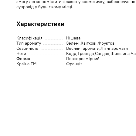
змогу легко помістити флакон у косметичку, забезпечує 
супровід у будь-якому місці.
Характеристики
Класифікація
Нішева
Тип аромату
Зелені
Квіткові
Фруктові
Сезонність
Весняні аромати
Літні аромати
Ноти
Кедр
Троянда
Сандал
Шипшина
Ча
Формат
Повнорозмірний
Країна ТМ
Франція