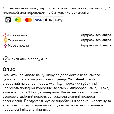
Оплачивайте покупку картой, во время получения , частями до 4
платежей или переводом на банковские реквизиты
Відправимо:
Завтра
Нова пошта
Відправимо:
Завтра
Укр пошта
Відправимо:
Завтра
Meest пошта
Оригінальна продукція
Опис
Освіжіть і пожвавте вашу шкіру за допомогою веганського
детокс-пілінгу з мікроголками бренда
Medi-Peel
. Засіб
створений на основі порошку спікул морських губок, які
налічують понад 60 корисних морських мікроорганізмів, 21 вид
амінокислот та 14 видів мінералів. Він інтенсивно очищає і
зволожує шкірний покрив, запускаючи активні процеси
регенерації. Продукт стимулює вироблення волокон колагену та
еластину, що відповідають за пружність, а також сповільнює
передчасні вікові зміни шкіри.