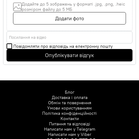
Додайте до 5 зображень у форматі .jpg, .png, .heic
розміром файлу до 5 МБ
Додати фото
Посилання на відео
Повідомляти про відповідь на електронну пошту
Опублікувати відгук
Блог
Доставка і оплата
Обмін та повернення
Умови користуванням
Політика конфіденційності
Контакти
Питання та відповіді
Написати нам у
Telegram
Написати нам у
Viber