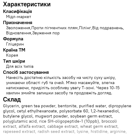
Характеристики
Класифікація
Мідл-маркет
Призначення
Зволоження
Проти пігментних плям
Пілінг
Від подразнень
Відновлення
Звуження пор
Формула
Гліцерин
Країна ТМ
Корея
Тип шкіри
Для всіх типів
Спосіб застосування
Нанесіть достатню кількість засобу на чисту суху шкіру,
уникаючи області губ та очей. М'яко масажуйте, злегка
натискаючи, приділіть особливу увагу Т-зоні. Через 10-15
хвилин змийте залишки засобу та продовжіть догляд.
Склад
Glycerin, green tea powder, bentonite, purified water, dipropylene
glycol, cetyl ethylhexanoate, polysorbate 60, 1,2-hexanediol,
butylene glycol, mugwort powder, soybean germ extract,
polyglutamic acid, rice SH-oligopeptide-1 (10ppb), broccoli
extract, alfalfa extract, cabbage extract, wheat germ extract,
rapeseed extract, radish seed extract, lysine, histidine, arginine,