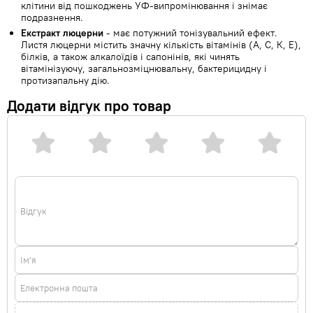
клітини від пошкоджень УФ-випромінювання і знімає
подразнення.
Екстракт люцерни
- має потужний тонізувальний ефект.
Листя люцерни містить значну кількість вітамінів (А, С, К, Е),
білків, а також алкалоїдів і сапонінів, які чинять
вітамінізуючу, загальнозміцнювальну, бактерицидну і
протизапальну дію.
Додати відгук про товар
Відгук
Ім'я
Електронна пошта