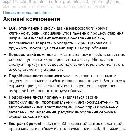
aspartic acid, threonine, serine, glutamic acid, proline, glycine,
alanine, valine, methionine, isoleucine, leucine, tyrosine,
phenylalanine, cysteine, Spanish licorice root extract, horseradish
Показати склад повністю
extract, hemp root extract, black sesame extract, dirt fungus
Активні компоненти
extract, angelica root extract, mulberry bark extract, peony root
extract, reed root extract, golden root extract,
EGF, отриманий з рису
- діє на мікробіологічному і
lactobacillus/soybean fermentation extract, white willow bark
клітинному рівні, сприяючи уповільненню процесу старіння
extract, cinnamon bark extract, oregano leaf extract, cypress leaf
шкіри. Цей інгредієнт активізує оновлення клітин,
extract, purslane extract, persimmon leaf extract, grape extract,
допомагаючи зберегти молодість шкіри, відновлює її
coffee seed extract, safflower flower extract, knotweed root
пружність, покращує стан капілярів і колір обличчя.
extract, green tea extract, chestnut shell extract, coneflower fruit
Водоростевий комплекс
- містить велику кількість корисних
extract, madecassoside, pentylene glycol, hydrolyzed sponge,
речовин, унікальних для рослинного світу. Мінеральні
lavender oil, Jericho rose extract, sodium acrylate/sodium
сполуки, присутні у водоростях у великих кількостях, мають
acryloyldimethyltaurate copolymer, isohexadecane, stearic acid,
високу біологічну активність.
sorbitan stearate, ethylhexylglycerin, caprylyl glycol, xanthan gum,
Подрібнене листя зеленого чаю
- має здатність знімати
allantoin, polysorbate 80, high molecular weight sodium
подразнення і має антибактеріальні властивості. Воно також
hyaluronate, hydroxyacetophenone, dipotassium glycyrrhizate,
сприяє підвищенню еластичності шкіри, розгладженню
geraniol, limonene, methyl 2-octynoate, chromium oxide green.
зморшок і поліпшенню тонусу обличчя.
Подрібнене листя полину
- виділяється своїми
заспокійливими, протизапальними, антиоксидантними та
зволожувальними властивостями. Воно сприяє усуненню
запалень і почервоніння, регулює вироблення себума й
усуває жирний блиск.
Екстракт броколі
- діє як відбілювальний, антиоксидантний,
протизапальний, в'яжучий і тонізувальний засіб. Він захищає