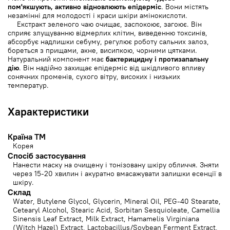
пом'якшують, активно відновлюють епідерміс
. Вони містять
незамінні для молодості і краси шкіри амінокислоти.
Екстракт зеленого чаю очищає, заспокоює, загоює. Він
сприяє злущуванню відмерлих клітин, виведенню токсинів,
абсорбує надлишки себуму, регулює роботу сальних залоз,
бореться з прищами, акне, висипкою, чорними цятками.
Натуральний компонент має
бактерицидну і протизапальну
дію
. Він надійно захищає епідерміс від шкідливого впливу
сонячних променів, сухого вітру, високих і низьких
температур.
Характеристики
Країна ТМ
Корея
Спосіб застосування
Нанести маску на очищену і тонізовану шкіру обличчя. Зняти
через 15-20 хвилин і акуратно вмасажувати залишки есенції в
шкіру.
Cклад
Water, Butylene Glycol, Glycerin, Mineral Oil, PEG-40 Stearate,
Cetearyl Alcohol, Stearic Acid, Sorbitan Sesquioleate, Camellia
Sinensis Leaf Extract, Milk Extract, Hamamelis Virginiana
(Witch Hazel) Extract, Lactobacillus/Soybean Ferment Extract,