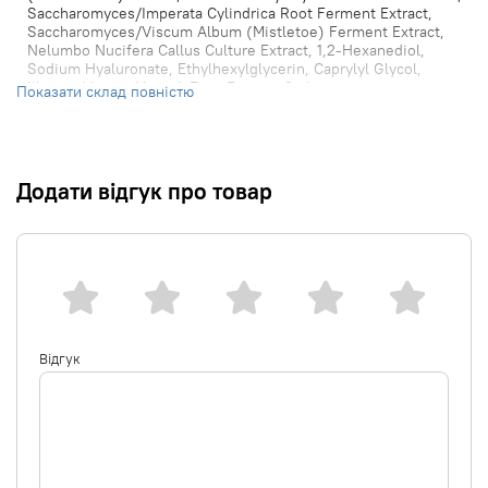
Saccharomyces/Imperata Cylindrica Root Ferment Extract,
Saccharomyces/Viscum Album (Mistletoe) Ferment Extract,
Nelumbo Nucifera Callus Culture Extract, 1,2-Hexanediol,
Sodium Hyaluronate, Ethylhexylglycerin, Caprylyl Glycol,
Illicium Verum (Anise) Fruit Extract, Carbomer,
Показати склад повністю
Triethanolamine, Phenoxyethanol, Disodium EDTA, Fragrance.
Додати відгук про товар
Відгук