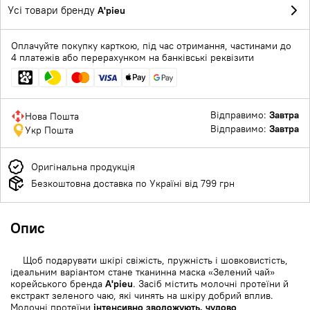
Усі товари бренду
A'pieu
Оплачуйте покупку карткою, під час отримання, частинами до
4 платежів або перерахунком на банківські реквізити
Відправимо:
Завтра
Нова Пошта
Відправимо:
Завтра
Укр Пошта
Оригінальна продукція
Безкоштовна доставка по Україні від 799 грн
Опис
Щоб подарувати шкірі свіжість, пружність і шовковистість,
ідеальним варіантом стане тканинна маска «Зелений чай»
корейського бренда
A'pieu
. Засіб містить молочні протеїни й
екстракт зеленого чаю, які чинять на шкіру добрий вплив.
Молочні протеїни
інтенсивно зволожують, чудово