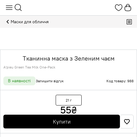
Маски для обличчя
Тканинна маска з Зеленим чаєм
A'pieu Green Tea Milk One-Pack
В наявності
Залишити відгук
Код товару: 988
21 г
55
₴
Купити