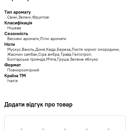
Тип аромату
Свіжі
Зелені
Фруктові
Класифікація
Нішева
Сезонність
Весняні аромати
Літні аромати
Ноти
Мускус
Ваніль
Диня
Кедр
Береза
Листя чорної смородини
Жасмин самбак
Сіра амбра
Трава
Геліотроп
Болгарська троянда
М'ята
Груша
Зелене яблуко
Формат
Повнорозмірний
Країна ТМ
Італія
Додати відгук про товар