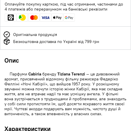
Оплачуйте покупку карткою, під час отримання, частинами до
4 платежів або перерахунком на банківські реквізити
Оригінальна продукція
Безкоштовна доставка по Україні від 799 грн
Опис
Парфуми
Cabiria
бренду
Tiziana Terenzi
— це дивовижний
аромат, присвячений відомому фільму режисера Федеріко
Фелліні «Ночі Кабірії», що вийшов 1957 року. У розкішному
звучанні можна почути історію жінки Кабірії, яка має складне
життя, але не втрачає надії та має усмішку ангела. У фільмі
вона зустрічається з труднощами й проблемами, але знаходить
у собі сили протистояти їм, щоб досягти яскравого життя своєї
мрії. Чуттєві акорди подарують вам мужність, чистоту душі й
витонченість, а також впевненість у власних силах.
Характеристики