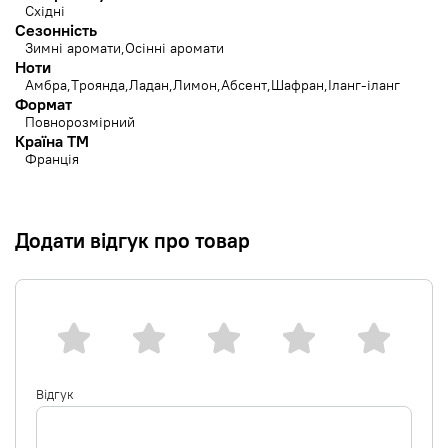
Східні
Сезонність
Зимні аромати
Осінні аромати
Ноти
Амбра
Троянда
Ладан
Лимон
Абсент
Шафран
Іланг-іланг
Формат
Повнорозмірний
Країна ТМ
Франція
Додати відгук про товар
Відгук