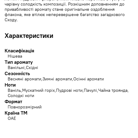
чарівну солодкість композиції. Розкішним доповненням до
привабливості аромату стане оригінальне оздоблення
флакона, яке втілює неперевершене багатство загадкового
Сходу.
Характеристики
Класифікація
Нішева
Тип аромату
Ванільні
Східні
Сезонність
Весняні аромати
Зимні аромати
Осінні аромати
Ноти
Ваніль
Мускатний горіх
Пудрові ноти
Пачулі
Чайна троянда
Солодкі ноти
Формат
Повнорозмірний
Країна ТМ
ОАЕ