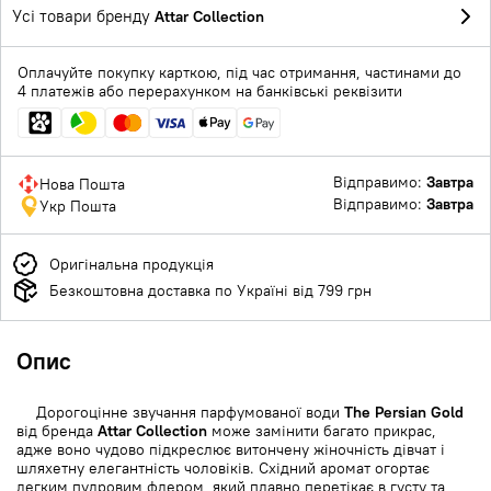
Усі товари бренду
Attar Collection
Оплачуйте покупку карткою, під час отримання, частинами до
4 платежів або перерахунком на банківські реквізити
Відправимо:
Завтра
Нова Пошта
Відправимо:
Завтра
Укр Пошта
Оригінальна продукція
Безкоштовна доставка по Україні від 799 грн
Опис
Дорогоцінне звучання парфумованої води
The Persian Gold
від бренда
Attar Collection
може замінити багато прикрас,
адже воно чудово підкреслює витончену жіночність дівчат і
шляхетну елегантність чоловіків. Східний аромат огортає
легким пудровим флером, який плавно перетікає в густу та