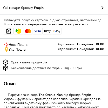
Усі товари бренду
Frapin
Оплачуйте покупку карткою, під час отримання, частинами до
4 платежів або перерахунком на банківські реквізити
Відправимо:
Понеділок, 10.08
Нова Пошта
Відправимо:
Понеділок, 10.08
Укр Пошта
Оригінальна продукція
Безкоштовна доставка по Україні від 799 грн
Опис
Парфумована вода
The Orchid Man
від бренда
Frapin
—
чудовий фужерний аромат для чоловіків. Фрапен Орхідея Ман
присвячений видатному французькому боксеру Жоржу
Карпантьє. Крім своєї пристрасті до настільки небезпечного