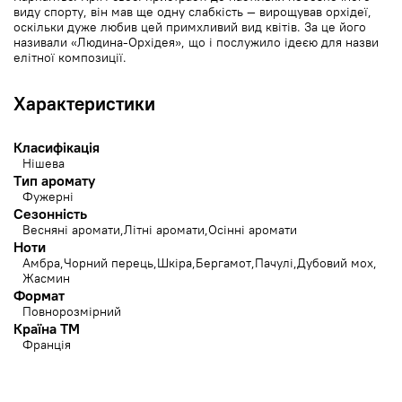
виду спорту, він мав ще одну слабкість — вирощував орхідеї,
оскільки дуже любив цей примхливий вид квітів. За це його
називали «Людина-Орхідея», що і послужило ідеєю для назви
елітної композиції.
Характеристики
Класифікація
Нішева
Тип аромату
Фужерні
Сезонність
Весняні аромати
Літні аромати
Осінні аромати
Ноти
Амбра
Чорний перець
Шкіра
Бергамот
Пачулі
Дубовий мох
Жасмин
Формат
Повнорозмірний
Країна ТМ
Франція