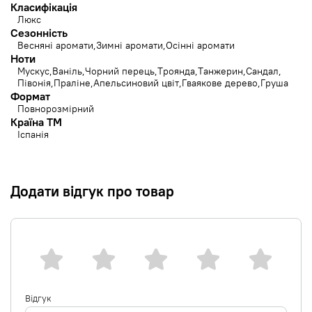
Класифікація
Люкс
Сезонність
Весняні аромати
Зимні аромати
Осінні аромати
Ноти
Мускус
Ваніль
Чорний перець
Троянда
Танжерин
Сандал
Півонія
Праліне
Апельсиновий цвіт
Гваякове дерево
Груша
Формат
Повнорозмірний
Країна ТМ
Іспанія
Додати відгук про товар
Відгук