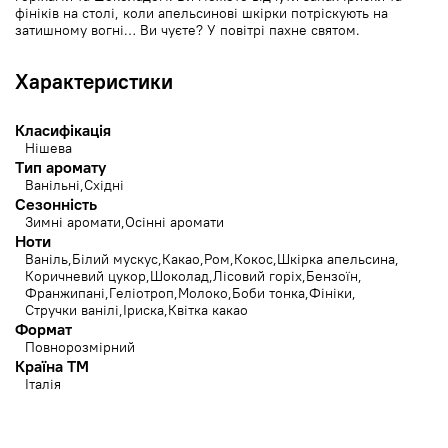
фініків на столі, коли апельсинові шкірки потріскують на
затишному вогні… Ви чуєте? У повітрі пахне святом.
Характеристики
Класифікація
Нішева
Тип аромату
Ванільні
Східні
Сезонність
Зимні аромати
Осінні аромати
Ноти
Ваніль
Білий мускус
Какао
Ром
Кокос
Шкірка апельсина
Коричневий цукор
Шоколад
Лісовий горіх
Бензоїн
Франжипані
Геліотроп
Молоко
Боби тонка
Фініки
Стручки ванілі
Іриска
Квітка какао
Формат
Повнорозмірний
Країна ТМ
Італія