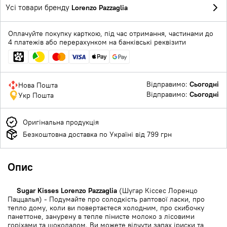
Усі товари бренду
Lorenzo Pazzaglia
Оплачуйте покупку карткою, під час отримання, частинами до
4 платежів або перерахунком на банківські реквізити
Відправимо:
Сьогодні
Нова Пошта
Відправимо:
Сьогодні
Укр Пошта
Оригінальна продукція
Безкоштовна доставка по Україні від 799 грн
Опис
Sugar Kisses Lorenzo Pazzaglia
(Шугар Кіссес Лоренцо
Паццалья) - Подумайте про солодкість раптової ласки, про
тепло дому, коли ви повертаєтеся холодним, про скибочку
панеттоне, занурену в тепле пінисте молоко з лісовими
горіхами та шоколадом. Ви можете відчути запах іриски та