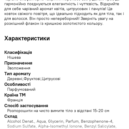
гармонійно поєднуються елегантність і чуттєвість. Відкрийте
для себе чарівний аромат квітів, цитрусових і пачулів! Це
ковток свіжого повітря, що ідеально підходить як для тіла, так і
для волосся. Він просто непереборний! Зверніть увагу на
розкішний флакон із кришкою золотистого кольору.
Характеристики
Класифікація
Нішева
Призначення
Зволоження
Тип аромату
Деревні
Фруктові
Цитрусові
Особливості
Парфумований
Країна ТМ
Франція
Спосіб застосування
Розпорошити на чисто вимите тіло з відстані 15-20 см
Cклад
Alcohol Denat., Aqua, Glycerin, Parfum, Benzophenone-4,
Sodium Sulfate, Alpha-Isomethyl Ionone, Benzyl Salicylate,