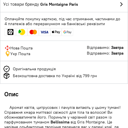
Усі товари бренду
Gris Montaigne Paris
Оплачуйте покупку карткою, під час отримання, частинами до
4 платежів або перерахунком на банківські реквізити
Відправимо:
Завтра
Нова Пошта
Відправимо:
Завтра
Укр Пошта
Оригінальна продукція
Безкоштовна доставка по Україні від 799 грн
Опис
Аромат квітів, цитрусових і пачулів витають у цьому тумані!
Справжня хмара миттєвої свіжості для тіла та волосся! Ви
обожнюватимете його. Пориньте у чарівний світ разом із
парфумованим туманом
Bellissima
від Gris Montaigne. Це
чарівне ольфакторне творіння перенесе вас у далекі краї, де