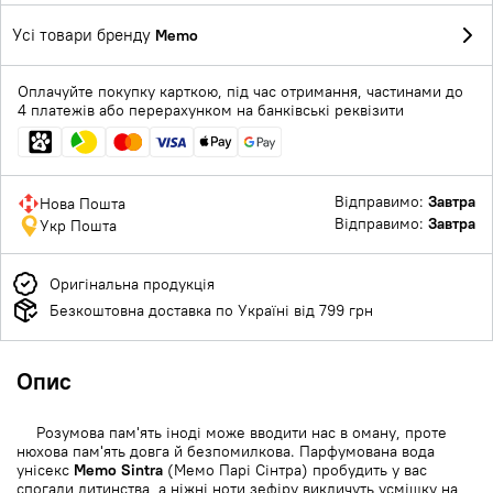
Усі товари бренду
Memo
Оплачуйте покупку карткою, під час отримання, частинами до
4 платежів або перерахунком на банківські реквізити
Відправимо:
Завтра
Нова Пошта
Відправимо:
Завтра
Укр Пошта
Оригінальна продукція
Безкоштовна доставка по Україні від 799 грн
Опис
Розумова пам'ять іноді може вводити нас в оману, проте
нюхова пам'ять довга й безпомилкова. Парфумована вода
унісекс
Memo Sintra
(Мемо Парі Сінтра) пробудить у вас
спогади дитинства, а ніжні ноти зефіру викличуть усмішку на