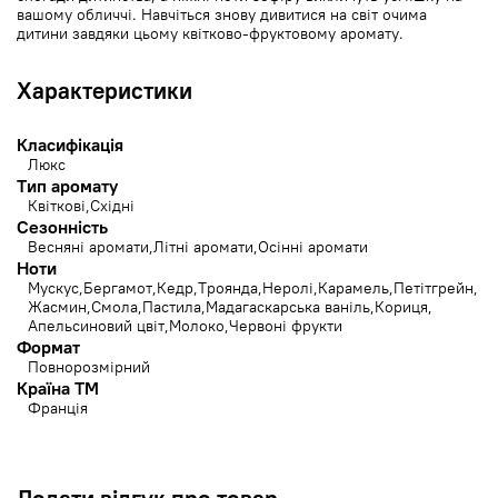
вашому обличчі. Навчіться знову дивитися на світ очима
дитини завдяки цьому квітково-фруктовому аромату.
Характеристики
Класифікація
Люкс
Тип аромату
Квіткові
Східні
Сезонність
Весняні аромати
Літні аромати
Осінні аромати
Ноти
Мускус
Бергамот
Кедр
Троянда
Неролі
Карамель
Петітгрейн
Жасмин
Смола
Пастила
Мадагаскарська ваніль
Кориця
Апельсиновий цвіт
Молоко
Червоні фрукти
Формат
Повнорозмірний
Країна ТМ
Франція