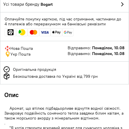
Усі товари бренду
Bogart
Оплачуйте покупку карткою, під час отримання, частинами до
4 платежів або перерахунком на банківські реквізити
Відправимо:
Понеділок, 10.08
Нова Пошта
Відправимо:
Понеділок, 10.08
Укр Пошта
Оригінальна продукція
Безкоштовна доставка по Україні від 799 грн
Опис
Аромат, що втілює підбадьорливе відчуття водної свіжості.
Зачаровує подвійність сонячного тепла завдяки білим квітам, а
також морського акорду з мінеральним відтінком.
.
"Я хотів створити яскравий аромат для сучасного чоловіка з