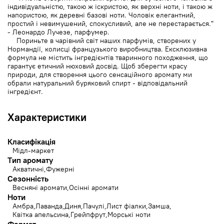
індивідуальністю, такою ж іскристою, як верхні ноти, і такою ж
напористою, як деревні базові ноти. Чоловік елегантний,
простий і невимушений, спокусливий, але не перестарається."
- Леонардо Лучезе, парфумер.
Пориньте в чарівний світ наших парфумів, створених у
Нормандії, колисці французького виробництва. Ексклюзивна
формула не містить інгредієнтів тваринного походження, що
гарантує етичний нюховий досвід. Щоб зберегти красу
природи, для створення цього сенсаційного аромату ми
обрали натуральний буряковий спирт - відповідальний
інгредієнт.
Характеристики
Класифікація
Мідл-маркет
Тип аромату
Акватичні
Фужерні
Сезонність
Весняні аромати
Осінні аромати
Ноти
Амбра
Лаванда
Диня
Пачулі
Лист фіалки
Замша
Квітка апельсина
Грейпфрут
Морські ноти