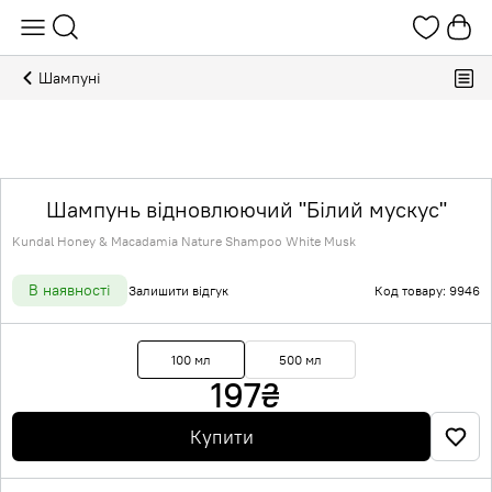
Шампуні
Шампунь відновлюючий "Білий мускус"
Kundal Honey & Macadamia Nature Shampoo White Musk
В наявності
Залишити відгук
Код товару: 9946
100 мл
500 мл
197
₴
Купити