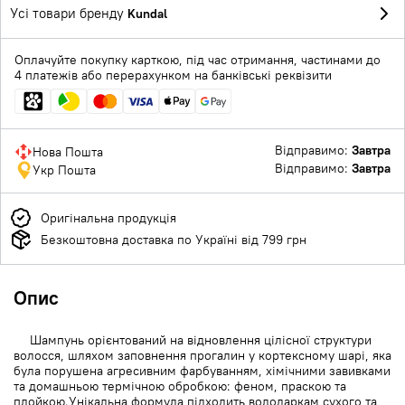
Усі товари бренду
Kundal
Оплачуйте покупку карткою, під час отримання, частинами до
4 платежів або перерахунком на банківські реквізити
Відправимо:
Завтра
Нова Пошта
Відправимо:
Завтра
Укр Пошта
Оригінальна продукція
Безкоштовна доставка по Україні від 799 грн
Опис
Шампунь орієнтований на відновлення цілісної структури
волосся, шляхом заповнення прогалин у кортексному шарі, яка
була порушена агресивним фарбуванням, хімічними завивками
та домашньою термічною обробкою: феном, праскою та
плойкою.Унікальна формула підходить володаркам сухого та