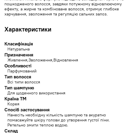
пошкодженого волосся, завдяки потужному відновлюючому
ефекту, а жирне та комбіноване волосся, отримує глибоке
харчування, зволоження та регуляцію сальних залоз.
Характеристики
Класифікація
Натуральна
Призначення
Живлення
Зволоження
Відновлення
Особливості
Парфумований
Тип волосся
Всі типи волосся
Тип шампуню
Для щоденного використання
Країна ТМ
Корея
Спосіб застосування
Нанесіть необхідну кількість шампуню та акуратно
помасажуйте шкіру голови до утворення густої піни.
Ретельно змити теплою водою.
Cклад