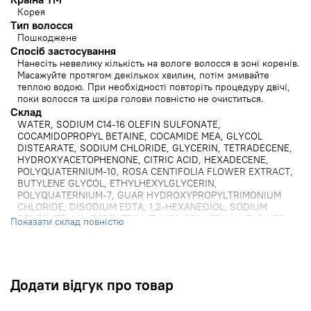
Корея
Тип волосся
Пошкоджене
Спосіб застосування
Нанесіть невелику кількість на вологе волосся в зоні коренів.
Масажуйте протягом декількох хвилин, потім змивайте
теплою водою. При необхідності повторіть процедуру двічі,
поки волосся та шкіра голови повністю не очиститься.
Cклад
WATER, SODIUM C14-16 OLEFIN SULFONATE,
COCAMIDOPROPYL BETAINE, COCAMIDE MEA, GLYCOL
DISTEARATE, SODIUM CHLORIDE, GLYCERIN, TETRADECENE,
HYDROXYACETOPHENONE, CITRIC ACID, HEXADECENE,
POLYQUATERNIUM-10, ROSA CENTIFOLIA FLOWER EXTRACT,
BUTYLENE GLYCOL, ETHYLHEXYLGLYCERIN,
POLYQUATERNIUM-7, GUAR HYDROXYPROPYLTRIMONIUM
CHLORIDE, DISODIUM EDTA, 1,2-HEXANEDIOL, SODIUM
BENZOATE, MALTODEXTRIN, TULIPA GESNERIANA FLOWER
Показати склад повністю
EXTRACT, HIBISCUS SABDARIFFA FLOWER EXTRACT,
CHLORELLA FERMENT, PROPANEDIOL, HYDROLYZED SOY
PROTEIN, HYDROLYZED WHEAT PROTEIN, HYDROLYZED
CORN PROTEIN, GLYCINE, SERINE, GLUTAMIC ACID, BENZYL
GLYCOL, ASPARTIC ACID, LEUCINE, HYDROLYZED
Додати відгук про товар
GLYCOSAMINOGLYCANS, SODIUM HYALURONATE, ALANINE,
LYSINE, ARGININE, TYROSINE, PHENYLALANINE, THREONINE,