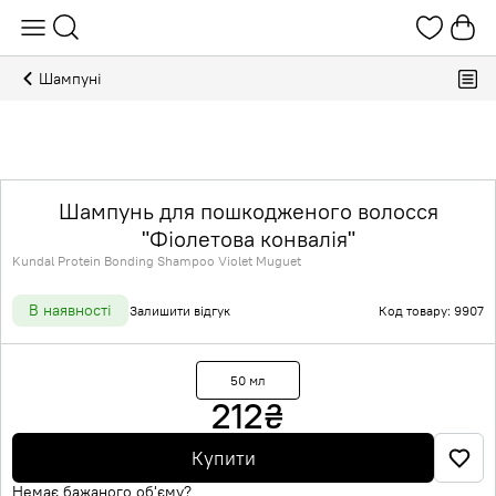
Шампуні
Шампунь для пошкодженого волосся
"Фіолетова конвалія"
Kundal Protein Bonding Shampoo Violet Muguet
В наявності
Залишити відгук
Код товару: 9907
50 мл
212
₴
Купити
Немає бажаного об'єму?