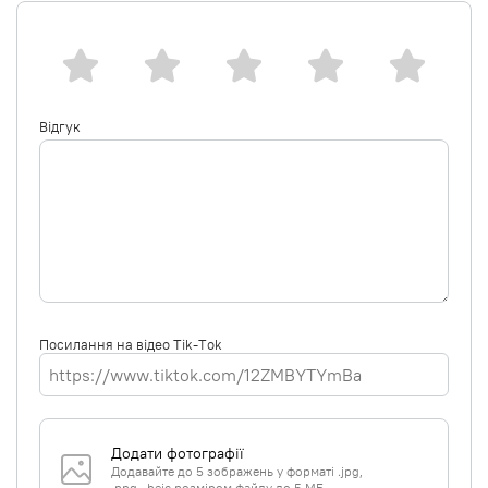
PROLINE, VALINE, ISOLEUCINE, HISTIDINE, METHIONINE,
CYSTEINE, SODIUM HYALURONATE CROSSPOLYMER,
HYDROLYZED HYALURONIC ACID,
HYDROXYPROPYLTRIMONIUM HYALURONATE, HYALURONIC
ACID, SODIUM ACETYLATED HYALURONATE, FRAGRANCE
Відгук
Посилання на відео Tik-Tok
Додати фотографії
Додавайте до 5 зображень у форматі .jpg,
.png, .heic розміром файлу до 5 МБ