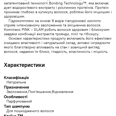
запатентованій технології Bonding Technology™, яка включає
дует водоростевого екстракту і рослинних протеїнів. Протеїн
проникає глибоко в кутикулу волосся, роблячи його міцнішим і
здоровішим.
Гідрокомплекс на основі 8 видів гіалуронової кислоти
сприяє інтенсивному зволоженню та зміцненню волосся.
Комплекс PINK – GLAM робить волосся здоровим і блискучим
завдяки комбінації екстрактів троянди, лілії та гібіскусу.
Основні характеристики продукту включають його ефективні
очищаючі властивості і натуральний склад, активні інгредієнти
якого благотворно впливають на стан і зовнішній вигляд
волосся, надаючи їм блиск, гладкість, еластичність і міцність.
Характеристики
Класифікація
Натуральна
Призначення
Зволоження
Пом'якшення
Відновлення
Особливості
Парфумований
Тип шампуню
Для пошкодженого волосся
Країна ТМ