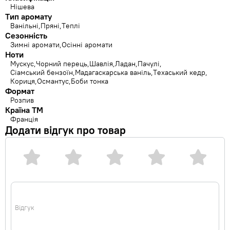
Нішева
Тип аромату
Ванільні
Пряні
Теплі
Сезонність
Зимні аромати
Осінні аромати
Ноти
Мускус
Чорний перець
Шавлія
Ладан
Пачулі
Сіамський бензоїн
Мадагаскарська ваніль
Техаський кедр
Кориця
Османтус
Боби тонка
Формат
Розпив
Країна ТМ
Франція
Додати відгук про товар
Відгук