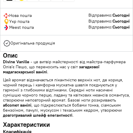
Відправимо:
Сьогодні
Нова пошта
Відправимо:
Сьогодні
Укр пошта
Відправимо:
Сьогодні
Meest пошта
Оригінальна продукція
Опис
Divine Vanille
- це витвір майстерності від майстра-парфумера
Олів’є Пешо, що переносить нас у світ
загадкової
мадагаскарської ванілі
.
Цей аромат відзначається пікантністю верхніх нот, де кориця,
чорний перець і камфорна мускатна шавлія поєднуються у
гармонії з глибокими відтінками. Середні ноти насичені
сумішшю чорного перцю, ладану та квіткових нюансів османтуса,
створюючи неповторний аромат. Базові ноти розкривають
абсолют ванілі
, що підкреслюється бобами тонка, сіамським
бензоїном, пачулі, мускусом і техаським кедром, утворюючи
довготривалий шлейф елегантності
.
Характеристики
Класифікація