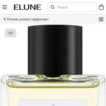
Розпив унісекс парфумерії
1
/
2