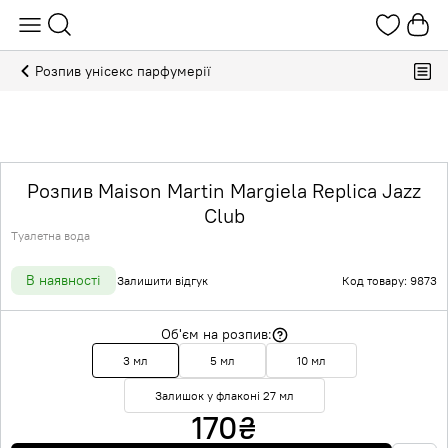
Розпив унісекс парфумерії
Розпив Maison Martin Margiela Replica Jazz
Club
Туалетна вода
В наявності
Залишити відгук
Код товару: 9873
Об'єм на розпив:
3 мл
5 мл
10 мл
Залишок у флаконі 27 мл
170
₴