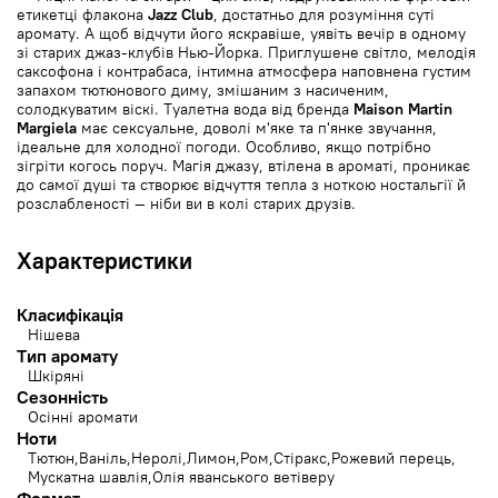
етикетці флакона
Jazz Club
, достатньо для розуміння суті
аромату. А щоб відчути його яскравіше, уявіть вечір в одному
зі старих джаз-клубів Нью-Йорка. Приглушене світло, мелодія
саксофона і контрабаса, інтимна атмосфера наповнена густим
запахом тютюнового диму, змішаним з насиченим,
солодкуватим віскі. Туалетна вода від бренда
Maison Martin
Margiela
має сексуальне, доволі м'яке та п'янке звучання,
ідеальне для холодної погоди. Особливо, якщо потрібно
зігріти когось поруч. Магія джазу, втілена в ароматі, проникає
до самої душі та створює відчуття тепла з ноткою ностальгії й
розслабленості — ніби ви в колі старих друзів.
Характеристики
Класифікація
Нішева
Тип аромату
Шкіряні
Сезонність
Осінні аромати
Ноти
Тютюн
Ваніль
Неролі
Лимон
Ром
Стіракс
Рожевий перець
Мускатна шавлія
Олія яванського ветіверу