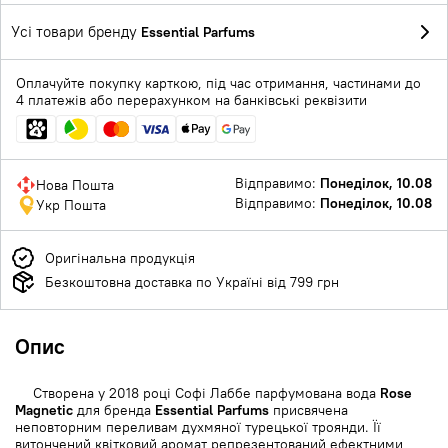
Усі товари бренду
Essential Parfums
Оплачуйте покупку карткою, під час отримання, частинами до
4 платежів або перерахунком на банківські реквізити
Відправимо:
Понеділок, 10.08
Нова Пошта
Відправимо:
Понеділок, 10.08
Укр Пошта
Оригінальна продукція
Безкоштовна доставка по Україні від 799 грн
Опис
Створена у 2018 році Софі Лаббе парфумована вода
Rose
Magnetic
для бренда
Essential Parfums
присвячена
неповторним переливам духмяної турецької троянди. Її
витончений квітковий аромат репрезентований ефектними