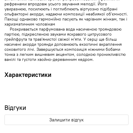
рефренами впродовж усього звучання мелодії. Його
увиразнюю, посилюють і поглиблюють віртуозно підібрані
ольфакторні акорди, надаючи композиції неабиякої об'ємності.
Пахощі однаково гармонійно пасують як чарівним жінкам, так і
харизматичним чоловікам
Розкривається парфумована вода насиченою трояндовою
партією, підкресленою звуками яскравого цитрусового
грейпфрута та трав'янистої свіжої м'яти. У серці ще більш
насичені акорди троянди доповнюють екзотичні вкраплення
соковитого лічі. Завершується композиція ніжними бобами
тонка з легким вишневим акцентом, солодкою проникливістю
ванілі та густоти хвойно-деревинним кедром.
Характеристики
Відгуки
Залишити відгук